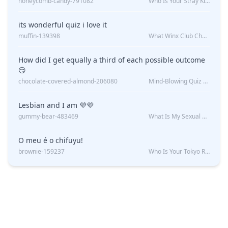
honeycomb-candy-791082
Who Is Your Stray Kids Boyfriend?
its wonderful quiz i love it
muffin-139398
What Winx Club Character Are You?
How did I get equally a third of each possible outcome
😏
chocolate-covered-almond-206080
Mind-Blowing Quiz Reveals: Will I Be Alone Forever?
Lesbian and I am 💜💜
gummy-bear-483469
What Is My Sexual Orientation: Uncovered
O meu é o chifuyu!
brownie-159237
Who Is Your Tokyo Revengers Boyfriend?