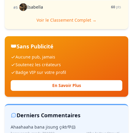
Isabella
60
pts
#5
Voir le Classement Complet →
👑
Sans Publicité
Aucune pub, jamais
Soutenez les créateurs
Badge VIP sur votre profil
En Savoir Plus
Derniers Commentaires
Ahaahaaha bana jisung çıktı💚🐹