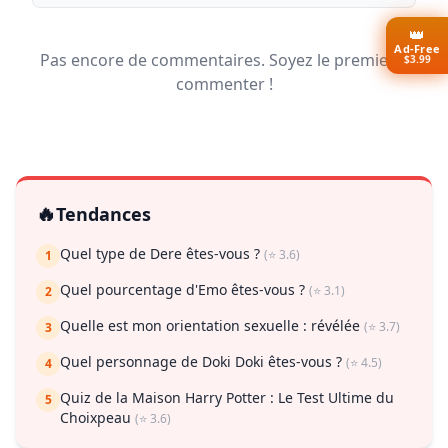
👑
Ad-Free
Pas encore de commentaires. Soyez le premier à
$3.99
commenter !
🔥
Tendances
Quel type de Dere êtes-vous ?
(⭐ 3.6)
1
Quel pourcentage d'Emo êtes-vous ?
(⭐ 3.1)
2
Quelle est mon orientation sexuelle : révélée
(⭐ 3.7)
3
Quel personnage de Doki Doki êtes-vous ?
(⭐ 4.5)
4
Quiz de la Maison Harry Potter : Le Test Ultime du
5
Choixpeau
(⭐ 3.6)