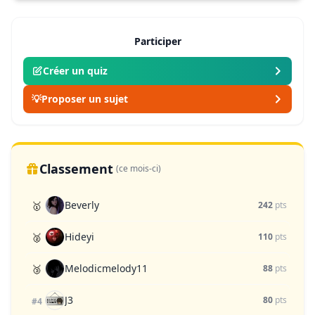
Participer
Créer un quiz
💡
Proposer un sujet
Classement
(ce mois-ci)
Beverly
🥇
242
pts
Hideyi
🥈
110
pts
Melodicmelody11
🥉
88
pts
J3
80
pts
#4