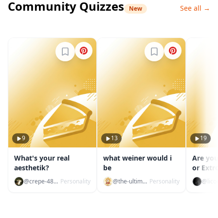
Community Quizzes
See all →
New
Inicia sesión para guardar
Inicia sesión para g
9
13
19
What's your real
what weiner would i
Are you
aesthetik?
be
or Extr
Ambive
@crepe-484806
Personality
@the-ultimate-alpha6767
Personality