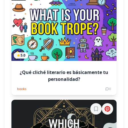
5.0
¿Qué cliché literario es básicamente tu
personalidad?
books
0
Inicia sesión par