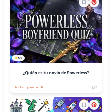
Inicia sesión par
5.0
¿Quién es tu novio de Powerless?
books
young adult
0
Inicia sesión par