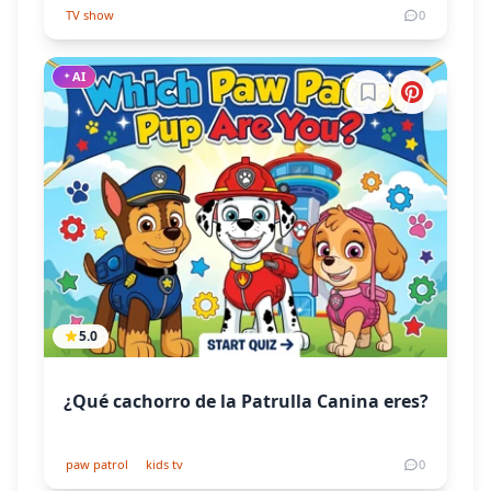
TV show
0
AI
Inicia sesión par
5.0
¿Qué cachorro de la Patrulla Canina eres?
paw patrol
kids tv
0