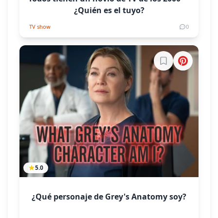
¿Quién es el tuyo?
TV show
0
Inicia sesión par
5.0
¿Qué personaje de Grey's Anatomy soy?