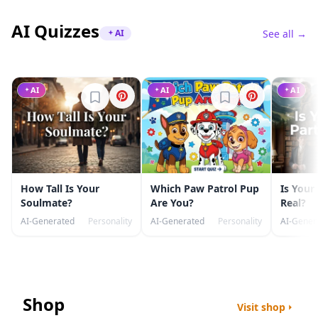
AI Quizzes
AI
See all →
AI
AI
AI
Sign in to bookmark
Sign in to bookmark
How Tall Is Your
Which Paw Patrol Pup
Is Your
Soulmate?
Are You?
Real?
AI-Generated
Personality
AI-Generated
Personality
AI-Gener
Shop
Visit shop