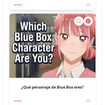
anime
0
Inicia sesión par
¿Qué personaje de Blue Box eres?
anime
0