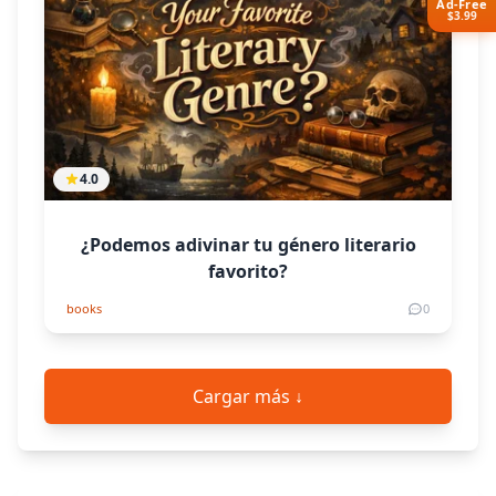
Ad-Free
$3.99
4.0
¿Podemos adivinar tu género literario
favorito?
books
0
Cargar más ↓