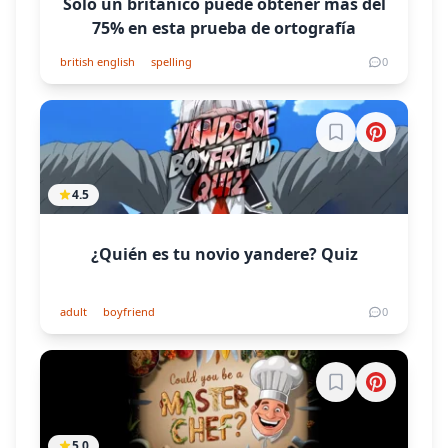
Solo un británico puede obtener más del
75% en esta prueba de ortografía
british english
spelling
0
Inicia sesión par
4.5
¿Quién es tu novio yandere? Quiz
adult
boyfriend
0
Inicia sesión par
5.0