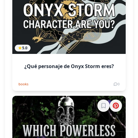
5.0
¿Qué personaje de Onyx Storm eres?
books
0
Inicia sesión par