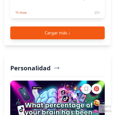
TV show
0
Cargar más ↓
Personalidad
Explorar Más
Inicia sesión par
#GX3PU2
Report