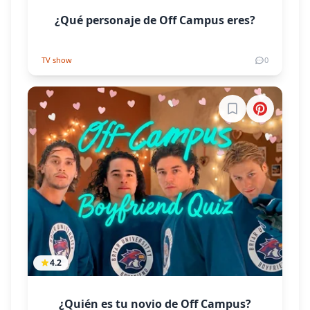
¿Qué personaje de Off Campus eres?
TV show
0
Inicia sesión par
4.2
¿Quién es tu novio de Off Campus?