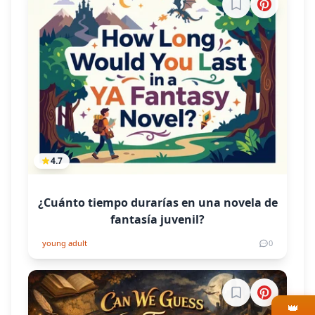
Inicia sesión par
4.7
¿Cuánto tiempo durarías en una novela de
fantasía juvenil?
young adult
0
Inicia sesión par
👑