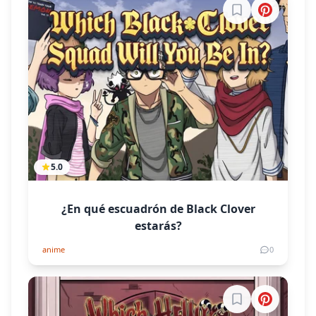
Inicia sesión par
5.0
¿En qué escuadrón de Black Clover
estarás?
anime
0
Inicia sesión par