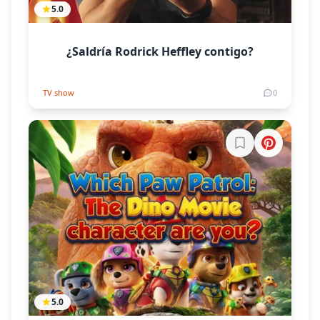
5.0
¿Saldría Rodrick Heffley contigo?
TV show
0
Inicia sesión par
5.0