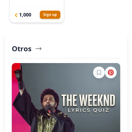
¢
1,000
Sign up
Otros
Explorar Más
Inicia sesión par