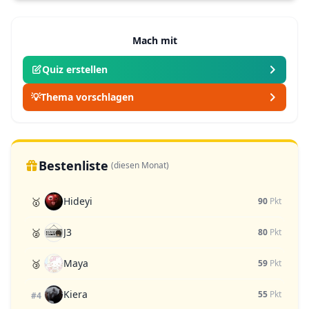
Mach mit
Quiz erstellen
💡
Thema vorschlagen
Bestenliste
(diesen Monat)
Hideyi
🥇
90
Pkt
J3
🥈
80
Pkt
Maya
🥉
59
Pkt
Kiera
55
Pkt
#4