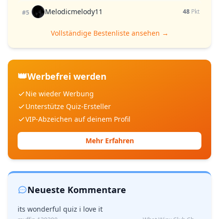
Melodicmelody11
48
Pkt
#5
Vollständige Bestenliste ansehen →
👑
Werbefrei werden
Nie wieder Werbung
Unterstütze Quiz-Ersteller
VIP-Abzeichen auf deinem Profil
Mehr Erfahren
Neueste Kommentare
its wonderful quiz i love it