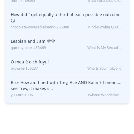
muffin-139398
What Winx Club Character Are You?
How did I get equally a third of each possible outcome
😏
chocolate-covered-almond-206080
Mind-Blowing Quiz Reveals: Will I Be Alone Forever?
Lesbian and I am 💜💜
gummy-bear-483469
What Is My Sexual Orientation: Uncovered
O meu é o chifuyu!
brownie-159237
Who Is Your Tokyo Revengers Boyfriend?
Bro- How am I tied with Trey, Ace AND Kalim? I mean....I
see Trey, it makes s...
yuu-nrc-1306
Twisted Wonderland Kin Quiz