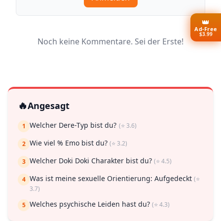
👑
Ad-Free
$3.99
Noch keine Kommentare. Sei der Erste!
🔥
Angesagt
Welcher Dere-Typ bist du?
(⭐ 3.6)
1
Wie viel % Emo bist du?
(⭐ 3.2)
2
Welcher Doki Doki Charakter bist du?
(⭐ 4.5)
3
Was ist meine sexuelle Orientierung: Aufgedeckt
(⭐
4
3.7)
Welches psychische Leiden hast du?
(⭐ 4.3)
5