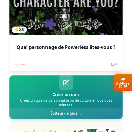
2.3
Quel personnage de Powerless êtes-vous ?
books
0
👑
Ad-Free
$3.99
Créer un quiz
Créez un quiz de personnalité ou de culture en quelques
minutes.
Éditeur de quiz →