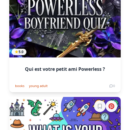
5.0
Qui est votre petit ami Powerless ?
books
young adult
0
Connectez-vous