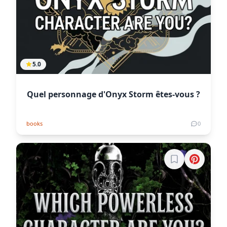
5.0
Quel personnage d'Onyx Storm êtes-vous ?
books
0
Connectez-vous