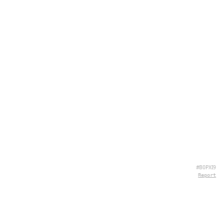
#B0PXI9
Report