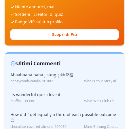
Niente annunci, mai
Sostieni i creatori di quiz
Badge VIP sul tuo profilo
Scopri di Più
Ultimi Commenti
Ahaahaaha bana jisung çıktı💚🐹
honeycomb-candy-791082
Who Is Your Stray Kids Boyfriend?
its wonderful quiz i love it
muffin-139398
What Winx Club Character Are You?
How did I get equally a third of each possible outcome
😏
chocolate-covered-almond-206080
Mind-Blowing Quiz Reveals: Will I Be Alone Forever?