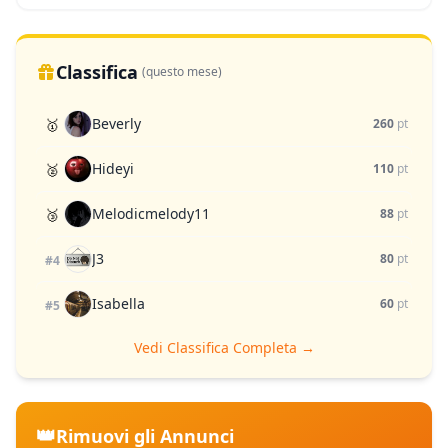
Classifica
(questo mese)
Beverly
🥇
260
pt
Hideyi
🥈
110
pt
Melodicmelody11
🥉
88
pt
J3
80
pt
#4
Isabella
60
pt
#5
Vedi Classifica Completa →
👑
Rimuovi gli Annunci