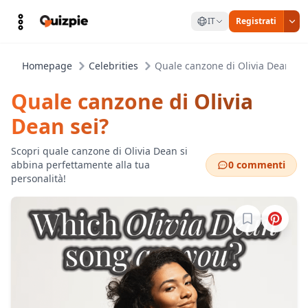
IT
Registrati
Homepage
Celebrities
Quale canzone di Olivia Dean sei
Quale canzone di Olivia
Dean sei?
Scopri quale canzone di Olivia Dean si
abbina perfettamente alla tua
0 commenti
personalità!
Accedi per sa