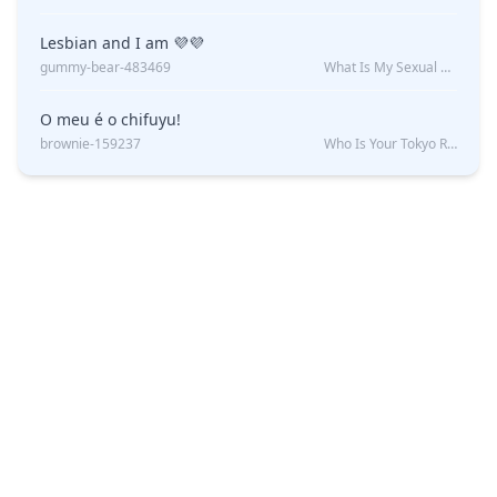
Lesbian and I am 💜💜
gummy-bear-483469
What Is My Sexual Orientation: Uncovered
O meu é o chifuyu!
brownie-159237
Who Is Your Tokyo Revengers Boyfriend?