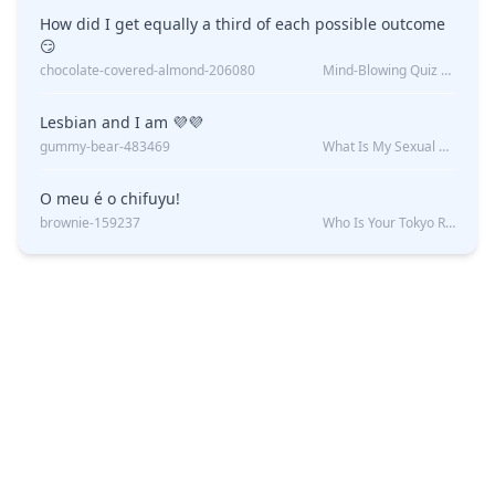
How did I get equally a third of each possible outcome
😏
chocolate-covered-almond-206080
Mind-Blowing Quiz Reveals: Will I Be Alone Forever?
Lesbian and I am 💜💜
gummy-bear-483469
What Is My Sexual Orientation: Uncovered
O meu é o chifuyu!
brownie-159237
Who Is Your Tokyo Revengers Boyfriend?