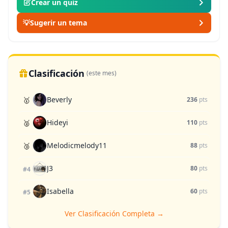
Crear un quiz
💡
Sugerir un tema
Clasificación
(este mes)
Beverly
🥇
236
pts
Hideyi
🥈
110
pts
Melodicmelody11
🥉
88
pts
J3
80
pts
#4
Isabella
60
pts
#5
Ver Clasificación Completa →