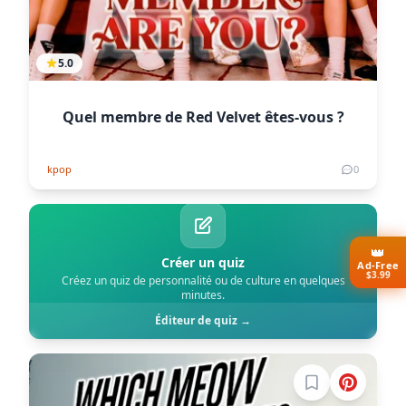
5.0
Quel membre de Red Velvet êtes-vous ?
kpop
0
👑
Créer un quiz
Ad-Free
$3.99
Créez un quiz de personnalité ou de culture en quelques
minutes.
Éditeur de quiz →
Connectez-vous