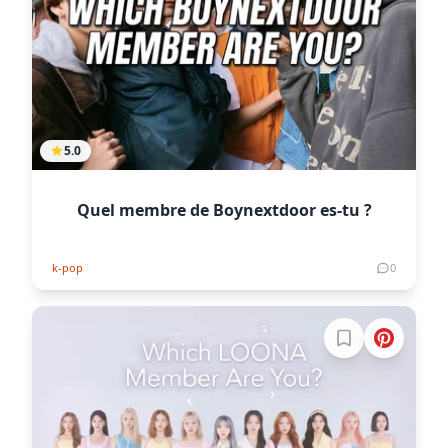
5.0
Quel membre de Boynextdoor es-tu ?
k-pop
0
Connectez-vous