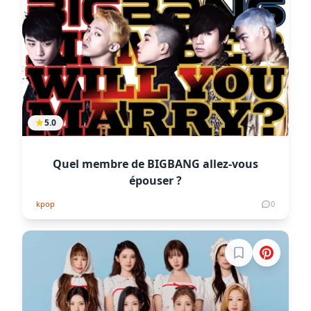
5.0
Quel membre de BIGBANG allez-vous
épouser ?
kpop
0
Connectez-vous