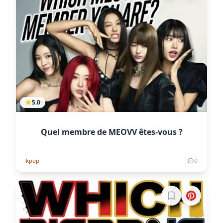
5.0
Quel membre de MEOVV êtes-vous ?
kpop
0
Connectez-vous