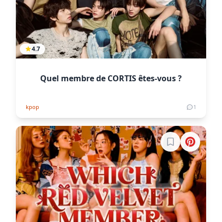
4.7
Quel membre de CORTIS êtes-vous ?
kpop
1
Connectez-vous