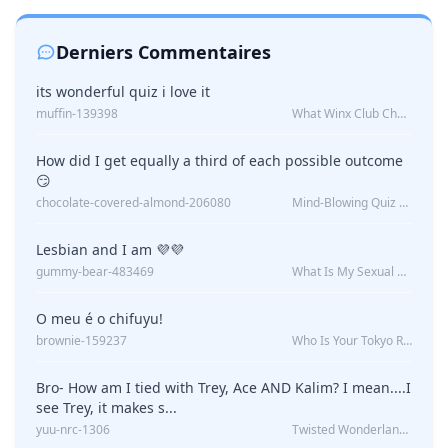
Derniers Commentaires
its wonderful quiz i love it
muffin-139398
What Winx Club Character Are You?
How did I get equally a third of each possible outcome
😏
chocolate-covered-almond-206080
Mind-Blowing Quiz Reveals: Will I Be Alone Forever?
Lesbian and I am 💜💜
gummy-bear-483469
What Is My Sexual Orientation: Uncovered
O meu é o chifuyu!
brownie-159237
Who Is Your Tokyo Revengers Boyfriend?
Bro- How am I tied with Trey, Ace AND Kalim? I mean....I
see Trey, it makes s...
yuu-nrc-1306
Twisted Wonderland Kin Quiz