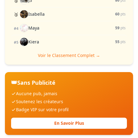
J3
🥈
80
pts
Isabella
🥉
60
pts
Maya
59
pts
#4
Kiera
55
pts
#5
Voir le Classement Complet →
👑
Sans Publicité
Aucune pub, jamais
Soutenez les créateurs
Badge VIP sur votre profil
En Savoir Plus