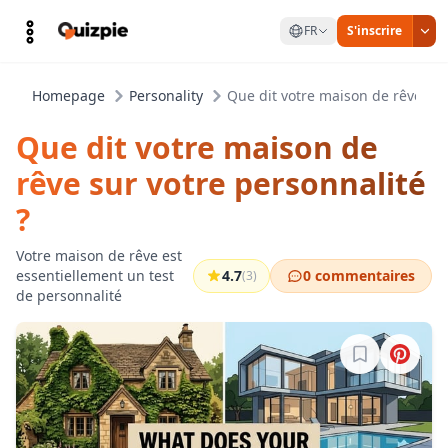
FR
S'inscrire
Homepage
Personality
Que dit votre maison de rêve sur
Que dit votre maison de
rêve sur votre personnalité
?
Votre maison de rêve est
essentiellement un test
4.7
0 commentaires
(3)
de personnalité
Connectez-vo