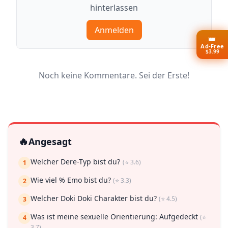
hinterlassen
Anmelden
👑
Ad-Free
$3.99
Noch keine Kommentare. Sei der Erste!
🔥
Angesagt
Welcher Dere-Typ bist du?
(⭐ 3.6)
1
Wie viel % Emo bist du?
(⭐ 3.3)
2
Welcher Doki Doki Charakter bist du?
(⭐ 4.5)
3
Was ist meine sexuelle Orientierung: Aufgedeckt
(⭐
4
3.7)