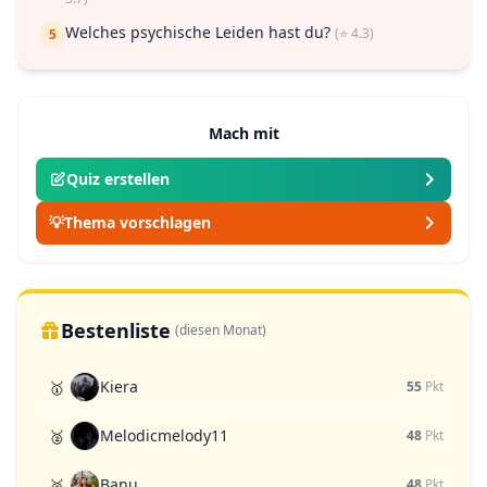
Welches psychische Leiden hast du?
(⭐ 4.3)
5
Mach mit
Quiz erstellen
💡
Thema vorschlagen
Bestenliste
(diesen Monat)
Kiera
🥇
55
Pkt
Melodicmelody11
🥈
48
Pkt
Banu
🥉
48
Pkt