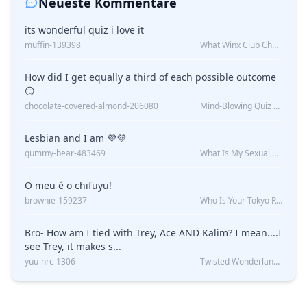
Neueste Kommentare
its wonderful quiz i love it
muffin-139398
What Winx Club Character Are You?
How did I get equally a third of each possible outcome
😏
chocolate-covered-almond-206080
Mind-Blowing Quiz Reveals: Will I Be Alone Forever?
Lesbian and I am 💜💜
gummy-bear-483469
What Is My Sexual Orientation: Uncovered
O meu é o chifuyu!
brownie-159237
Who Is Your Tokyo Revengers Boyfriend?
Bro- How am I tied with Trey, Ace AND Kalim? I mean....I
see Trey, it makes s...
yuu-nrc-1306
Twisted Wonderland Kin Quiz