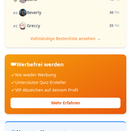
Beverly
36
Pkt
#4
Greccy
35
Pkt
#5
Vollständige Bestenliste ansehen →
👑
Werbefrei werden
Nie wieder Werbung
Unterstütze Quiz-Ersteller
VIP-Abzeichen auf deinem Profil
Mehr Erfahren