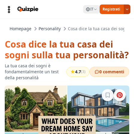
IT
Registrati
Homepage
Personality
Cosa dice la tua casa dei sogni s
Cosa dice la tua casa dei
sogni sulla tua personalità?
La tua casa dei sogni è
fondamentalmente un test
4.7
0 commenti
(3)
della personalità
Accedi per sa