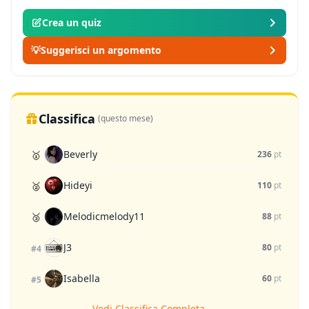
Crea un quiz
💡
Suggerisci un argomento
Classifica
(questo mese)
Beverly
🥇
236
pt
Hideyi
🥈
110
pt
Melodicmelody11
🥉
88
pt
J3
80
pt
#4
Isabella
60
pt
#5
Vedi Classifica Completa →