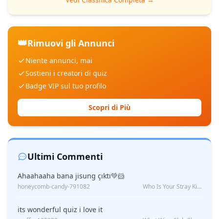
👑
Rimuovi gli Annunci
Niente annunci, mai
Sostieni i creatori di quiz
Badge VIP sul tuo profilo
Scopri di Più
Ultimi Commenti
Ahaahaaha bana jisung çıktı💚🐹
honeycomb-candy-791082
Who Is Your Stray Kids Boyfriend?
its wonderful quiz i love it