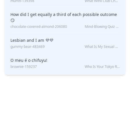
muffin-139398
What Winx Club Character Are You?
How did I get equally a third of each possible outcome
😏
chocolate-covered-almond-206080
Mind-Blowing Quiz Reveals: Will I Be Alone Forever?
Lesbian and I am 💜💜
gummy-bear-483469
What Is My Sexual Orientation: Uncovered
O meu é o chifuyu!
brownie-159237
Who Is Your Tokyo Revengers Boyfriend?