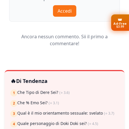
Accedi
👑
Ad-Free
$3.99
Ancora nessun commento. Sii il primo a
commentare!
🔥
Di Tendenza
Che Tipo di Dere Sei?
(⭐ 3.6)
1
Che % Emo Sei?
(⭐ 3.1)
2
Qual è il mio orientamento sessuale: svelato
(⭐ 3.7)
3
Quale personaggio di Doki Doki sei?
(⭐ 4.5)
4