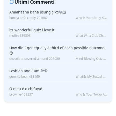
Ultimi Commenti
Ahaahaaha bana jisung çıktı💚🐹
honeycomb-candy-791082
Who Is Your Stray Kids Boyfriend?
its wonderful quiz i love it
muffin-139398
What Winx Club Character Are You?
How did I get equally a third of each possible outcome
😏
chocolate-covered-almond-206080
Mind-Blowing Quiz Reveals: Will I Be Alone Forever?
Lesbian and I am 💜💜
gummy-bear-483469
What Is My Sexual Orientation: Uncovered
O meu é o chifuyu!
brownie-159237
Who Is Your Tokyo Revengers Boyfriend?