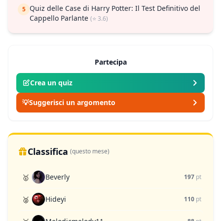
Quiz delle Case di Harry Potter: Il Test Definitivo del
5
Cappello Parlante
(⭐ 3.6)
Partecipa
Crea un quiz
💡
Suggerisci un argomento
Classifica
(questo mese)
Beverly
🥇
197
pt
Hideyi
🥈
110
pt