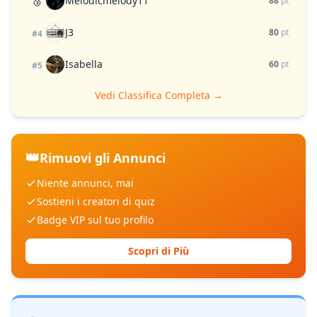
Melodicmelody11
🥉
88
pt
J3
80
pt
#4
Isabella
60
pt
#5
Vedi Classifica Completa →
👑
Rimuovi gli Annunci
Niente annunci, mai
Sostieni i creatori di quiz
Badge VIP sul tuo profilo
Scopri di Più