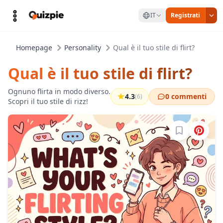
IT
Registrati
Homepage
Personality
Qual è il tuo stile di flirt?
Qual è il tuo stile di flirt?
Ognuno flirta in modo diverso.
4.3
0 commenti
(6)
Scopri il tuo stile di rizz!
Accedi per sa