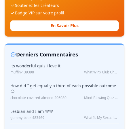
Soutenez les créateurs
Badge VIP sur votre profil
En Savoir Plus
Derniers Commentaires
its wonderful quiz i love it
muffin-139398
What Winx Club Character Are You?
How did I get equally a third of each possible outcome
😏
chocolate-covered-almond-206080
Mind-Blowing Quiz Reveals: Will I Be Alone Forever?
Lesbian and I am 💜💜
gummy-bear-483469
What Is My Sexual Orientation: Uncovered