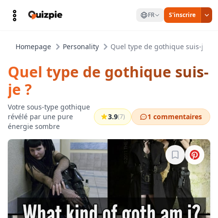
FR
S'inscrire
Homepage
Personality
Quel type de gothique suis-je ?
Quel type de gothique suis-
je ?
Votre sous-type gothique
révélé par une pure
3.9
1 commentaires
(7)
énergie sombre
Connectez-vo