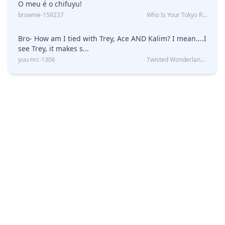
O meu é o chifuyu!
brownie-159237
Who Is Your Tokyo Revengers Boyfriend?
Bro- How am I tied with Trey, Ace AND Kalim? I mean....I
see Trey, it makes s...
yuu-nrc-1306
Twisted Wonderland Kin Quiz