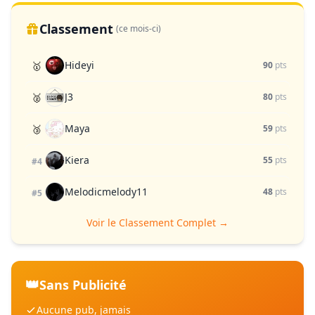
Classement
(ce mois-ci)
Hideyi
🥇
90
pts
J3
🥈
80
pts
Maya
🥉
59
pts
Kiera
55
pts
#4
Melodicmelody11
48
pts
#5
Voir le Classement Complet →
👑
Sans Publicité
Aucune pub, jamais