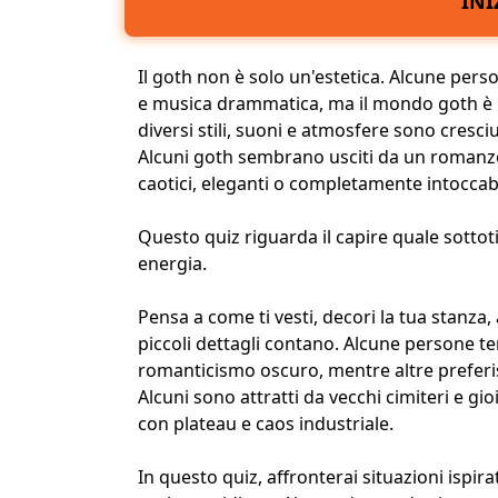
INI
Il goth non è solo un'estetica. Alcune per
e musica drammatica, ma il mondo goth è mo
diversi stili, suoni e atmosfere sono cresci
Alcuni goth sembrano usciti da un romanzo 
caotici, eleganti o completamente intoccabi
Questo quiz riguarda il capire quale sottot
energia
.
Pensa a come ti vesti, decori la tua stanza, 
piccoli dettagli contano. Alcune persone t
romanticismo oscuro
, mentre altre prefer
Alcuni sono attratti da vecchi cimiteri e gioie
con plateau e caos industriale.
In questo quiz, affronterai situazioni ispir