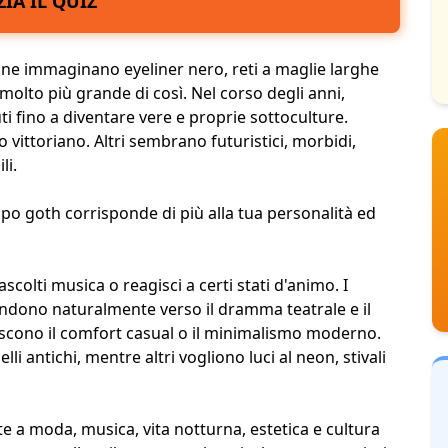
ZIA IL QUIZ
sone immaginano eyeliner nero, reti a maglie larghe
lto più grande di così. Nel corso degli anni,
uti fino a diventare vere e proprie sottoculture.
vittoriano. Altri sembrano futuristici, morbidi,
li.
ipo goth corrisponde di più alla tua
personalità ed
ascolti musica o reagisci a certi stati d'animo. I
endono naturalmente verso il dramma teatrale e il
iscono il comfort casual o il minimalismo moderno.
lli antichi, mentre altri vogliono luci al neon, stivali
ate a
moda
, musica, vita notturna, estetica e cultura