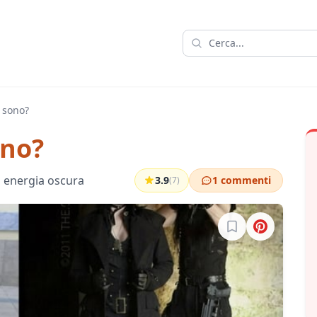
h sono?
ono?
a energia oscura
3.9
1 commenti
(7)
Accedi per salvare