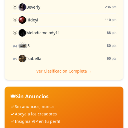
Beverly
🥇
236
pts
Hideyi
🥈
110
pts
Melodicmelody11
🥉
88
pts
J3
80
pts
#4
Isabella
60
pts
#5
Ver Clasificación Completa →
👑
Sin Anuncios
Sin anuncios, nunca
Apoya a los creadores
Insignia VIP en tu perfil