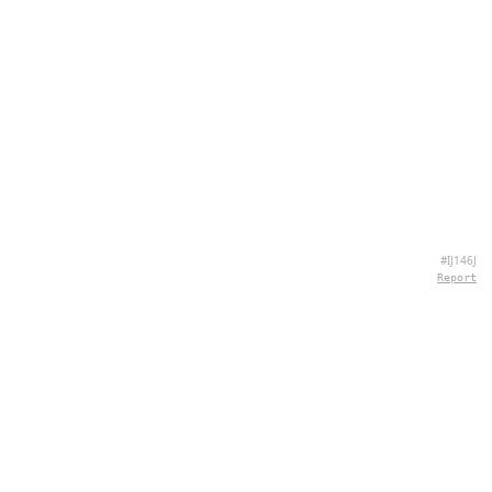
#IJ146J
Report