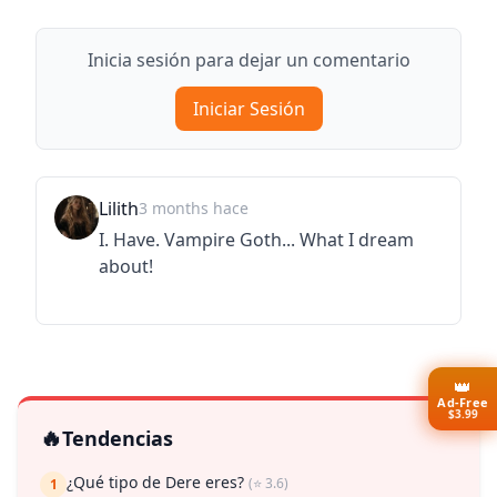
Inicia sesión para dejar un comentario
Iniciar Sesión
Lilith
3 months hace
I. Have. Vampire Goth... What I dream
about!
👑
Ad-Free
$3.99
🔥
Tendencias
¿Qué tipo de Dere eres?
(⭐ 3.6)
1