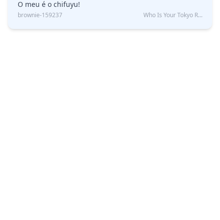
O meu é o chifuyu!
brownie-159237
Who Is Your Tokyo Revengers Boyfriend?