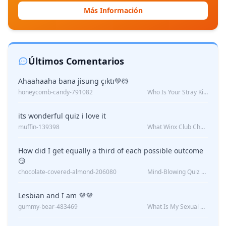
Más Información
Últimos Comentarios
Ahaahaaha bana jisung çıktı💚🐹
honeycomb-candy-791082
Who Is Your Stray Kids Boyfriend?
its wonderful quiz i love it
muffin-139398
What Winx Club Character Are You?
How did I get equally a third of each possible outcome
😏
chocolate-covered-almond-206080
Mind-Blowing Quiz Reveals: Will I Be Alone Forever?
Lesbian and I am 💜💜
gummy-bear-483469
What Is My Sexual Orientation: Uncovered