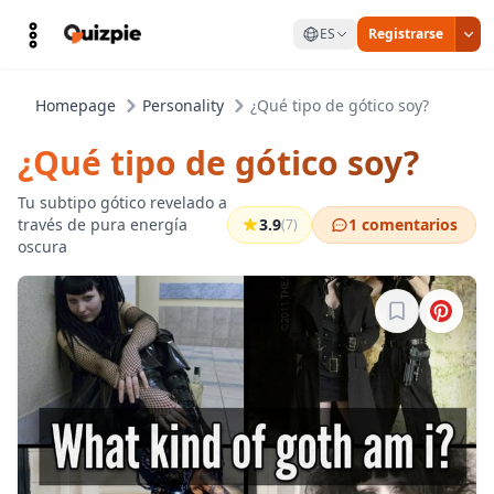
ES
Registrarse
Homepage
Personality
¿Qué tipo de gótico soy?
¿Qué tipo de gótico soy?
Tu subtipo gótico revelado a
través de pura energía
3.9
1 comentarios
(7)
oscura
Inicia sesión