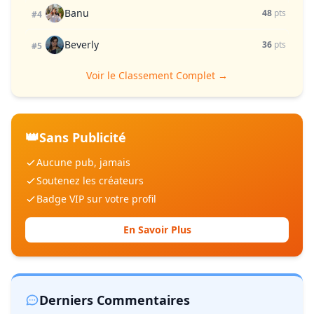
Banu
48
pts
#4
Beverly
36
pts
#5
Voir le Classement Complet →
👑
Sans Publicité
Aucune pub, jamais
Soutenez les créateurs
Badge VIP sur votre profil
En Savoir Plus
Derniers Commentaires