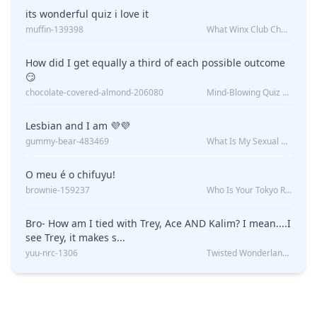
its wonderful quiz i love it
muffin-139398
What Winx Club Character Are You?
How did I get equally a third of each possible outcome
😏
chocolate-covered-almond-206080
Mind-Blowing Quiz Reveals: Will I Be Alone Forever?
Lesbian and I am 💜💜
gummy-bear-483469
What Is My Sexual Orientation: Uncovered
O meu é o chifuyu!
brownie-159237
Who Is Your Tokyo Revengers Boyfriend?
Bro- How am I tied with Trey, Ace AND Kalim? I mean....I
see Trey, it makes s...
yuu-nrc-1306
Twisted Wonderland Kin Quiz