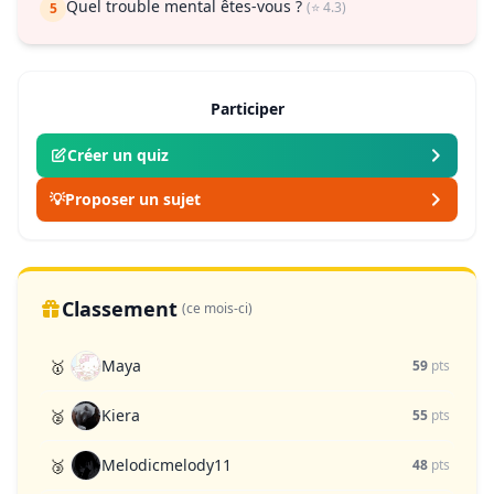
Quel trouble mental êtes-vous ?
(⭐ 4.3)
5
Participer
Créer un quiz
💡
Proposer un sujet
Classement
(ce mois-ci)
Maya
🥇
59
pts
Kiera
🥈
55
pts
Melodicmelody11
🥉
48
pts