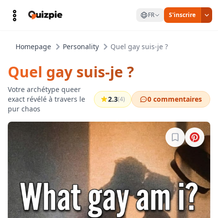
FR
S'inscrire
Homepage
Personality
Quel gay suis-je ?
Quel gay suis-je ?
Votre archétype queer
exact révélé à travers le
2.3
0 commentaires
(4)
pur chaos
Connectez-vo