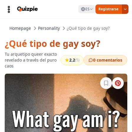
ES
Registrarse
Homepage
Personality
¿Qué tipo de gay soy?
¿Qué tipo de gay soy?
Tu arquetipo queer exacto
revelado a través del puro
2.2
0 comentarios
(5)
caos
Inicia sesión