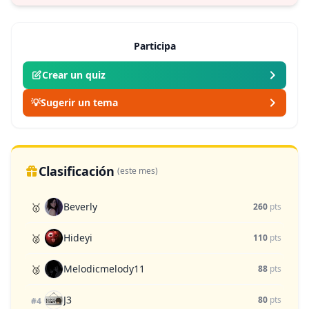
Participa
Crear un quiz
💡
Sugerir un tema
Clasificación
(este mes)
Beverly
🥇
260
pts
Hideyi
🥈
110
pts
Melodicmelody11
🥉
88
pts
J3
80
pts
#4