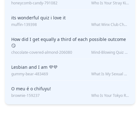
honeycomb-candy-791082
Who Is Your Stray Kids Boyfriend?
its wonderful quiz i love it
muffin-139398
What Winx Club Character Are You?
How did I get equally a third of each possible outcome
😏
chocolate-covered-almond-206080
Mind-Blowing Quiz Reveals: Will I Be Alone Forever?
Lesbian and I am 💜💜
gummy-bear-483469
What Is My Sexual Orientation: Uncovered
O meu é o chifuyu!
brownie-159237
Who Is Your Tokyo Revengers Boyfriend?