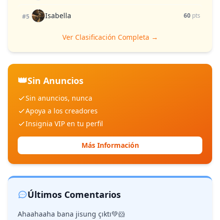
Isabella
60
pts
#5
Ver Clasificación Completa →
👑
Sin Anuncios
Sin anuncios, nunca
Apoya a los creadores
Insignia VIP en tu perfil
Más Información
Últimos Comentarios
Ahaahaaha bana jisung çıktı💚🐹