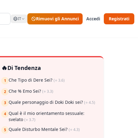
Rimuovi gli Annunci
Accedi
Registrati
IT
🔥
Di Tendenza
Che Tipo di Dere Sei?
(⭐ 3.6)
1
Che % Emo Sei?
(⭐ 3.3)
2
Quale personaggio di Doki Doki sei?
(⭐ 4.5)
3
Qual è il mio orientamento sessuale:
4
svelato
(⭐ 3.7)
Quale Disturbo Mentale Sei?
(⭐ 4.3)
5