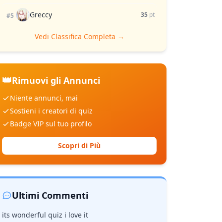
Greccy
35
pt
#5
Vedi Classifica Completa →
👑
Rimuovi gli Annunci
Niente annunci, mai
Sostieni i creatori di quiz
Badge VIP sul tuo profilo
Scopri di Più
Ultimi Commenti
its wonderful quiz i love it