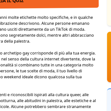
ZIA IL QUIZ
anni molte etichette molto specifiche, e in qualche
ibrazione descrivono. Alcune persone emanano
rano usciti direttamente da un TikTok di moda.
 sono segretamente dolci, mentre altri abbracciano
a della palestra.
co archetipo gay corrisponde di più alla tua energia.
nel senso della cultura internet divertente, dove la
onalità
si combinano tutte in una categoria molto
persone, le tue scelte di moda, il tuo
livello di
 tuo weekend ideale dicono qualcosa sulla tua
ti e riconoscibili ispirati alla cultura queer, alle
 notturna, alle abitudini in palestra, alle
estetiche
e al
dicole. Alcune potrebbero sembrare stranamente