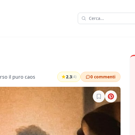
erso il puro caos
2.3
0 commenti
(4)
Accedi per salvare