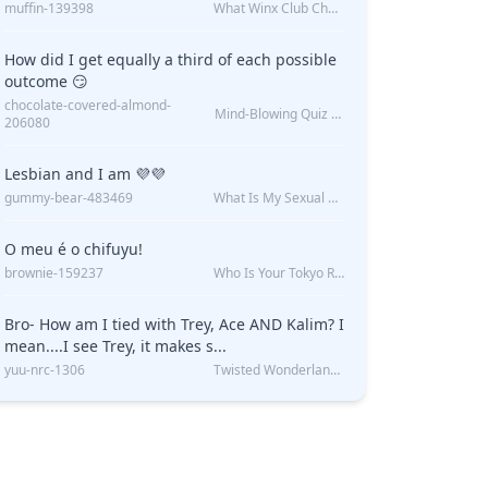
muffin-139398
What Winx Club Character Are You?
How did I get equally a third of each possible
outcome 😏
chocolate-covered-almond-
Mind-Blowing Quiz Reveals: Will I Be Alone Forever?
206080
Lesbian and I am 💜💜
gummy-bear-483469
What Is My Sexual Orientation: Uncovered
O meu é o chifuyu!
brownie-159237
Who Is Your Tokyo Revengers Boyfriend?
Bro- How am I tied with Trey, Ace AND Kalim? I
mean....I see Trey, it makes s...
yuu-nrc-1306
Twisted Wonderland Kin Quiz