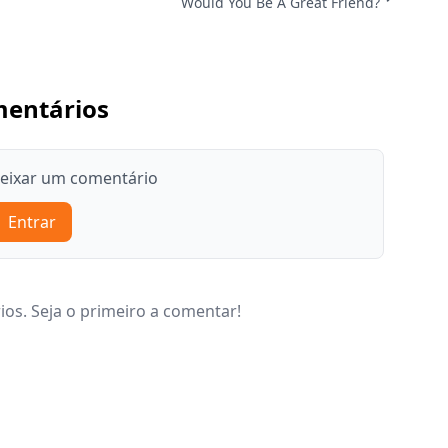
Would You Be A Great Friend?
entários
deixar um comentário
Entrar
os. Seja o primeiro a comentar!