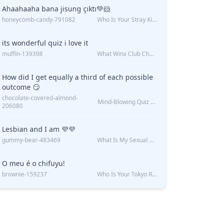
Ahaahaaha bana jisung çıktı💚🐹
honeycomb-candy-791082
Who Is Your Stray Kids Boyfriend?
its wonderful quiz i love it
muffin-139398
What Winx Club Character Are You?
How did I get equally a third of each possible
outcome 😏
chocolate-covered-almond-
Mind-Blowing Quiz Reveals: Will I Be Alone Forever?
206080
Lesbian and I am 💜💜
gummy-bear-483469
What Is My Sexual Orientation: Uncovered
O meu é o chifuyu!
brownie-159237
Who Is Your Tokyo Revengers Boyfriend?