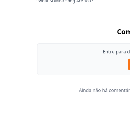
What SOMBR Song Are You?
Com
Entre para 
Ainda não há comentári