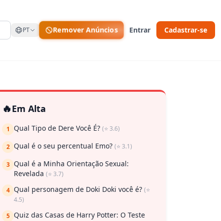
Remover Anúncios
Entrar
Cadastrar-se
PT
🔥
Em Alta
Qual Tipo de Dere Você É?
(⭐ 3.6)
1
Qual é o seu percentual Emo?
(⭐ 3.1)
2
Qual é a Minha Orientação Sexual:
3
Revelada
(⭐ 3.7)
Qual personagem de Doki Doki você é?
(⭐
4
4.5)
Quiz das Casas de Harry Potter: O Teste
5