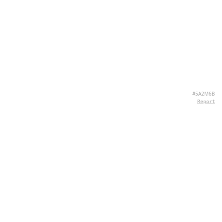
#5A2M6B
Report