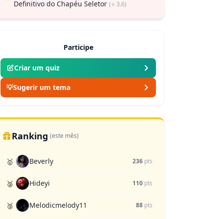
Definitivo do Chapéu Seletor
(⭐ 3.6)
Participe
Criar um quiz
💡
Sugerir um tema
Ranking
(este mês)
Beverly
🥇
236
pts
Hideyi
🥈
110
pts
Melodicmelody11
🥉
88
pts