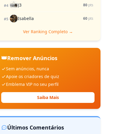
J3
80
pts
#4
Isabella
60
pts
#5
Ver Ranking Completo →
👑
Remover Anúncios
Sem anúncios, nunca
Apoie os criadores de quiz
Emblema VIP no seu perfil
Saiba Mais
Últimos Comentários