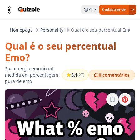
PT
Cadastrar-se
Homepage
Personality
Qual é o seu percentual Emo?
Qual é o seu percentual
Emo?
Sua energia emocional
medida em porcentagem
3.1
0 comentários
(27)
pura de emo
Entre para sa