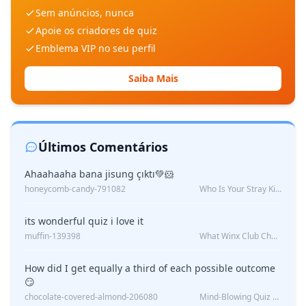
Sem anúncios, nunca
Apoie os criadores de quiz
Emblema VIP no seu perfil
Saiba Mais
Últimos Comentários
Ahaahaaha bana jisung çıktı💚🐹
honeycomb-candy-791082
Who Is Your Stray Kids Boyfriend?
its wonderful quiz i love it
muffin-139398
What Winx Club Character Are You?
How did I get equally a third of each possible outcome
😏
chocolate-covered-almond-206080
Mind-Blowing Quiz Reveals: Will I Be Alone Forever?