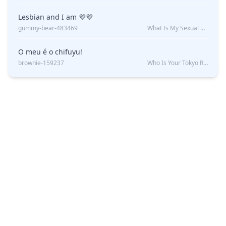
Lesbian and I am 💜💜
gummy-bear-483469
What Is My Sexual Orientation: Uncovered
O meu é o chifuyu!
brownie-159237
Who Is Your Tokyo Revengers Boyfriend?