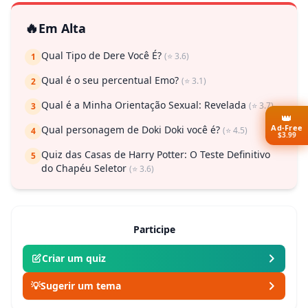
🔥
Em Alta
Qual Tipo de Dere Você É?
(⭐ 3.6)
1
Qual é o seu percentual Emo?
(⭐ 3.1)
2
Qual é a Minha Orientação Sexual: Revelada
(⭐ 3.7)
3
👑
Ad-Free
Qual personagem de Doki Doki você é?
(⭐ 4.5)
4
$3.99
Quiz das Casas de Harry Potter: O Teste Definitivo
5
do Chapéu Seletor
(⭐ 3.6)
Participe
Criar um quiz
💡
Sugerir um tema