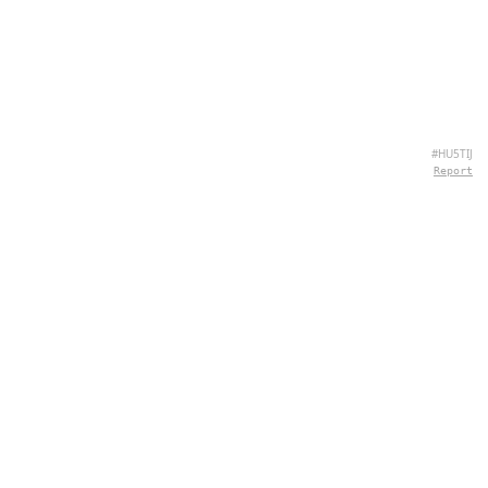
#HU5TIJ
Report
CONTATTI