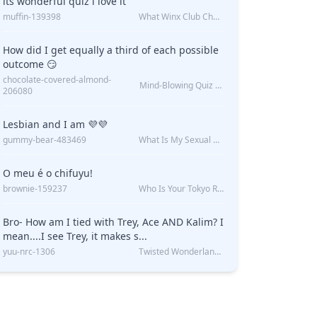
its wonderful quiz i love it
muffin-139398
What Winx Club Character Are You?
How did I get equally a third of each possible
outcome 😏
chocolate-covered-almond-
Mind-Blowing Quiz Reveals: Will I Be Alone Forever?
206080
Lesbian and I am 💜💜
gummy-bear-483469
What Is My Sexual Orientation: Uncovered
O meu é o chifuyu!
brownie-159237
Who Is Your Tokyo Revengers Boyfriend?
Bro- How am I tied with Trey, Ace AND Kalim? I
mean....I see Trey, it makes s...
yuu-nrc-1306
Twisted Wonderland Kin Quiz