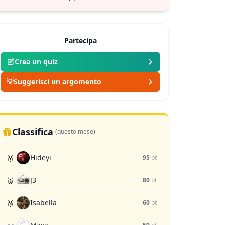
Partecipa
Crea un quiz
💡
Suggerisci un argomento
Classifica
(questo mese)
Hideyi
🥇
95
pt
J3
🥈
80
pt
Isabella
🥉
60
pt