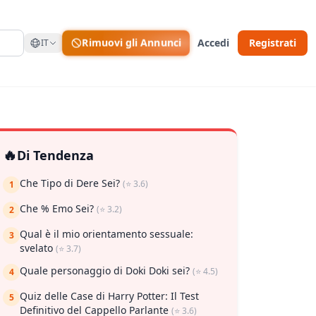
Rimuovi gli Annunci
Accedi
Registrati
IT
🔥
Di Tendenza
Che Tipo di Dere Sei?
(⭐ 3.6)
1
Che % Emo Sei?
(⭐ 3.2)
2
Qual è il mio orientamento sessuale:
3
svelato
(⭐ 3.7)
Quale personaggio di Doki Doki sei?
(⭐ 4.5)
4
Quiz delle Case di Harry Potter: Il Test
5
Definitivo del Cappello Parlante
(⭐ 3.6)