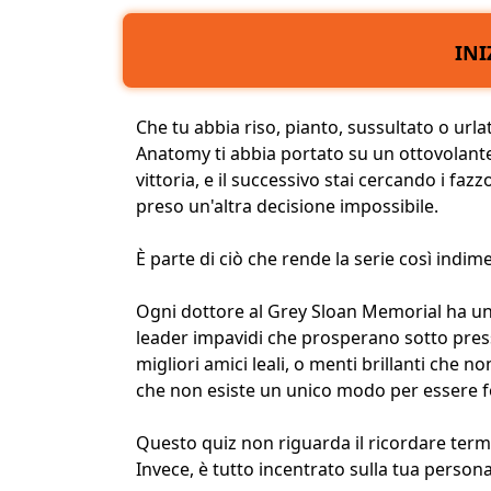
INI
Che tu abbia riso, pianto, sussultato o url
Anatomy ti abbia portato su un
ottovolant
vittoria, e il successivo stai cercando i fazz
preso un'altra decisione impossibile.
È parte di ciò che rende la serie così indime
Ogni dottore al Grey Sloan Memorial ha u
leader impavidi che prosperano sotto press
migliori amici leali
, o menti brillanti che n
che non esiste un unico modo per essere fo
Questo quiz non riguarda il ricordare termi
Invece, è tutto incentrato sulla
tua persona