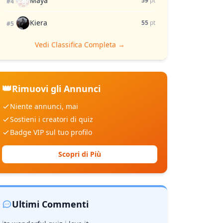
Maya
59
pt
#4
Kiera
55
pt
#5
Vedi Classifica Completa →
👑
Rimuovi gli Annunci
Niente annunci, mai
Sostieni i creatori di quiz
Badge VIP sul tuo profilo
Scopri di Più
Ultimi Commenti