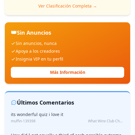
Ver Clasificación Completa →
👑
Sin Anuncios
Sin anuncios, nunca
Apoya a los creadores
Insignia VIP en tu perfil
Más Información
Últimos Comentarios
its wonderful quiz i love it
muffin-139398
What Winx Club Character Are You?