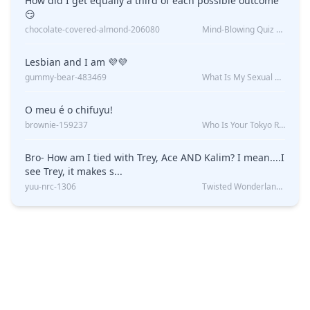
How did I get equally a third of each possible outcome
😏
chocolate-covered-almond-206080
Mind-Blowing Quiz Reveals: Will I Be Alone Forever?
Lesbian and I am 💜💜
gummy-bear-483469
What Is My Sexual Orientation: Uncovered
O meu é o chifuyu!
brownie-159237
Who Is Your Tokyo Revengers Boyfriend?
Bro- How am I tied with Trey, Ace AND Kalim? I mean....I
see Trey, it makes s...
yuu-nrc-1306
Twisted Wonderland Kin Quiz