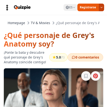
ES
Registrarse
Homepage
TV & Movies
¿Qué personaje de Grey's Anat
¿Qué personaje de Grey's
Anatomy soy?
¡Ponte la bata y descubre
qué personaje de Grey's
5.0
0 comentarios
(1)
Anatomy coincide contigo!
Inicia sesión