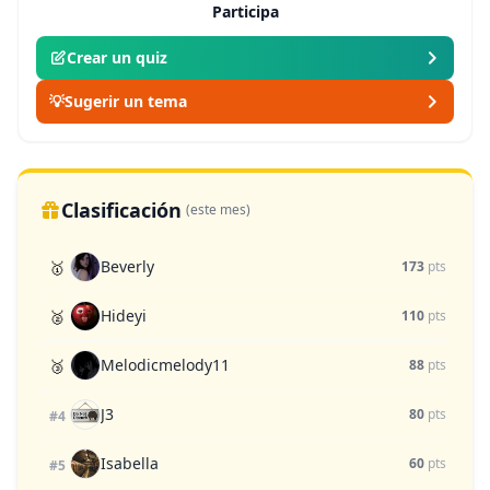
Participa
Crear un quiz
💡
Sugerir un tema
Clasificación
(este mes)
Beverly
🥇
173
pts
Hideyi
🥈
110
pts
Melodicmelody11
🥉
88
pts
J3
80
pts
#4
Isabella
60
pts
#5