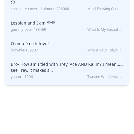
😏
chocolate-covered-almond-206080
Mind-Blowing Quiz Reveals: Will I Be Alone Forever?
Lesbian and I am 💜💜
gummy-bear-483469
What Is My Sexual Orientation: Uncovered
O meu é o chifuyu!
brownie-159237
Who Is Your Tokyo Revengers Boyfriend?
Bro- How am I tied with Trey, Ace AND Kalim? I mean....I
see Trey, it makes s...
yuu-nrc-1306
Twisted Wonderland Kin Quiz