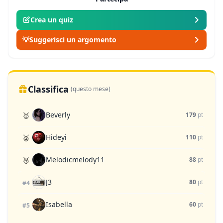
Crea un quiz
💡
Suggerisci un argomento
Classifica
(questo mese)
Beverly
🥇
179
pt
Hideyi
🥈
110
pt
Melodicmelody11
🥉
88
pt
J3
80
pt
#4
Isabella
60
pt
#5