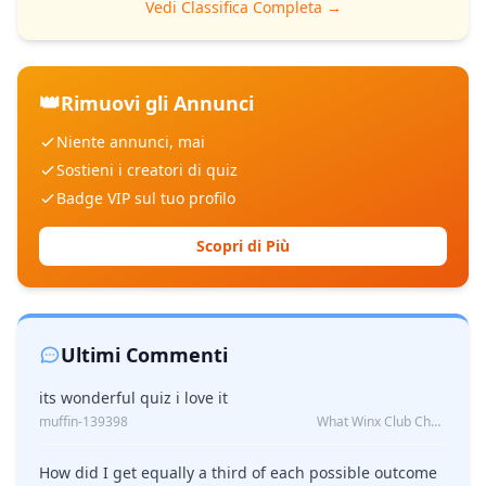
Vedi Classifica Completa →
👑
Rimuovi gli Annunci
Niente annunci, mai
Sostieni i creatori di quiz
Badge VIP sul tuo profilo
Scopri di Più
Ultimi Commenti
its wonderful quiz i love it
muffin-139398
What Winx Club Character Are You?
How did I get equally a third of each possible outcome