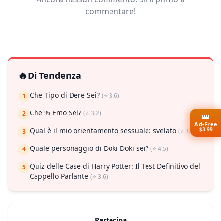
commentare!
🔥
Di Tendenza
Che Tipo di Dere Sei?
(⭐ 3.6)
1
Che % Emo Sei?
(⭐ 3.2)
2
👑
Ad-Free
$3.99
Qual è il mio orientamento sessuale: svelato
(⭐ 3.7)
3
Quale personaggio di Doki Doki sei?
(⭐ 4.5)
4
Quiz delle Case di Harry Potter: Il Test Definitivo del
5
Cappello Parlante
(⭐ 3.6)
Partecipa