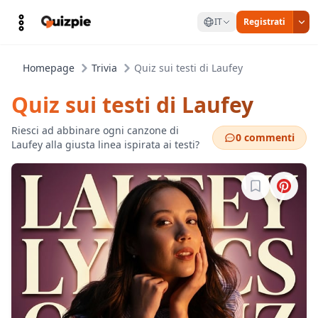
IT
Registrati
Homepage
Trivia
Quiz sui testi di Laufey
Quiz sui testi di Laufey
Riesci ad abbinare ogni canzone di
0 commenti
Laufey alla giusta linea ispirata ai testi?
Accedi per sa