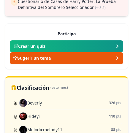
Cuestionario de Casas de Harry Potter: La Prueba
5
Definitiva del Sombrero Seleccionador
(⭐ 3.5)
Participa
Crear un quiz
💡
Sugerir un tema
Clasificación
(este mes)
Beverly
🥇
326
pts
Hideyi
🥈
110
pts
Melodicmelody11
🥉
88
pts