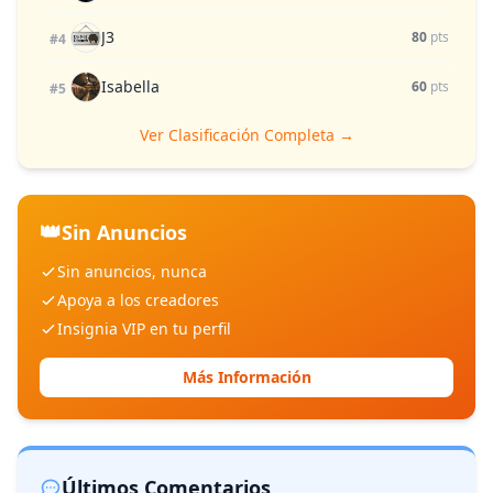
J3
80
pts
#4
Isabella
60
pts
#5
Ver Clasificación Completa →
👑
Sin Anuncios
Sin anuncios, nunca
Apoya a los creadores
Insignia VIP en tu perfil
Más Información
Últimos Comentarios