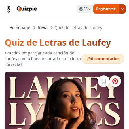
ES
Registrarse
Homepage
Trivia
Quiz de Letras de Laufey
Quiz de Letras de Laufey
¿Puedes emparejar cada canción de
Laufey con la línea inspirada en la letra
0 comentarios
correcta?
Inicia sesión