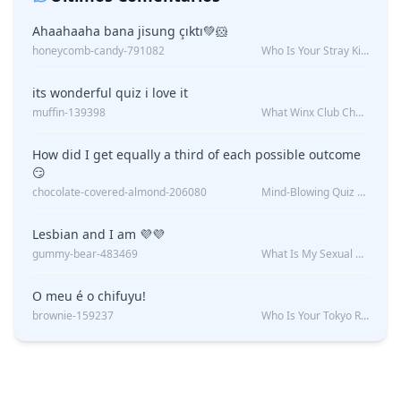
Ahaahaaha bana jisung çıktı💚🐹
honeycomb-candy-791082
Who Is Your Stray Kids Boyfriend?
its wonderful quiz i love it
muffin-139398
What Winx Club Character Are You?
How did I get equally a third of each possible outcome
😏
chocolate-covered-almond-206080
Mind-Blowing Quiz Reveals: Will I Be Alone Forever?
Lesbian and I am 💜💜
gummy-bear-483469
What Is My Sexual Orientation: Uncovered
O meu é o chifuyu!
brownie-159237
Who Is Your Tokyo Revengers Boyfriend?