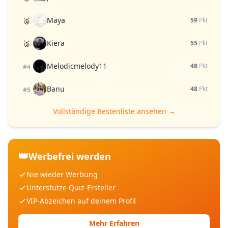
Maya
🥈
59
Pkt
Kiera
🥉
55
Pkt
Melodicmelody11
48
Pkt
#4
Banu
48
Pkt
#5
Vollständige Bestenliste ansehen →
👑
Werbefrei werden
Nie wieder Werbung
Unterstütze Quiz-Ersteller
VIP-Abzeichen auf deinem Profil
Mehr Erfahren