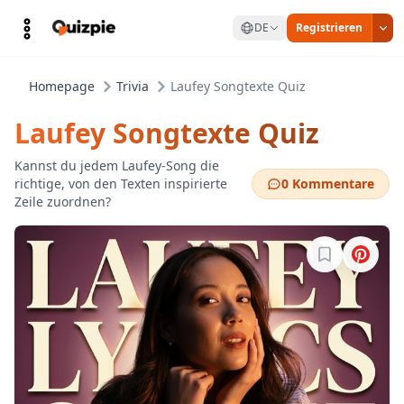
DE
Registrieren
Homepage
Trivia
Laufey Songtexte Quiz
Laufey Songtexte Quiz
Kannst du jedem Laufey-Song die
richtige, von den Texten inspirierte
0 Kommentare
Zeile zuordnen?
Melde dich a