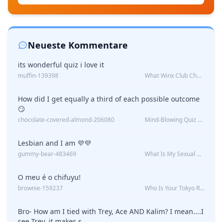
Neueste Kommentare
its wonderful quiz i love it
muffin-139398
What Winx Club Character Are You?
How did I get equally a third of each possible outcome
😏
chocolate-covered-almond-206080
Mind-Blowing Quiz Reveals: Will I Be Alone Forever?
Lesbian and I am 💜💜
gummy-bear-483469
What Is My Sexual Orientation: Uncovered
O meu é o chifuyu!
brownie-159237
Who Is Your Tokyo Revengers Boyfriend?
Bro- How am I tied with Trey, Ace AND Kalim? I mean....I
see Trey, it makes s...