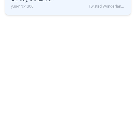
yuu-nrc-1306
Twisted Wonderland Kin Quiz