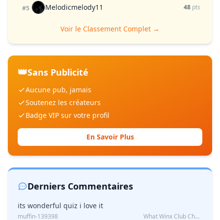
Melodicmelody11
48
pts
#5
Voir le Classement Complet →
👑
Sans Publicité
Aucune pub, jamais
Soutenez les créateurs
Badge VIP sur votre profil
En Savoir Plus
Derniers Commentaires
its wonderful quiz i love it
muffin-139398
What Winx Club Character Are You?