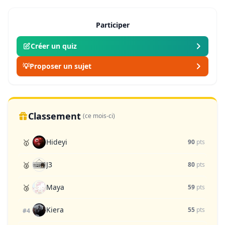
Participer
Créer un quiz
💡
Proposer un sujet
Classement
(ce mois-ci)
Hideyi
🥇
90
pts
J3
🥈
80
pts
Maya
🥉
59
pts
Kiera
55
pts
#4