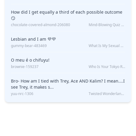
How did I get equally a third of each possible outcome
😏
chocolate-covered-almond-206080
Mind-Blowing Quiz Reveals: Will I Be Alone Forever?
Lesbian and I am 💜💜
gummy-bear-483469
What Is My Sexual Orientation: Uncovered
O meu é o chifuyu!
brownie-159237
Who Is Your Tokyo Revengers Boyfriend?
Bro- How am I tied with Trey, Ace AND Kalim? I mean....I
see Trey, it makes s...
yuu-nrc-1306
Twisted Wonderland Kin Quiz