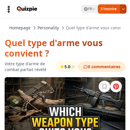
FR
S'inscrire
Homepage
Personality
Quel type d'arme vous convient ?
Quel type d'arme vous
convient ?
Votre type d'arme de
5.0
0 commentaires
(2)
combat parfait révélé
Connectez-vo