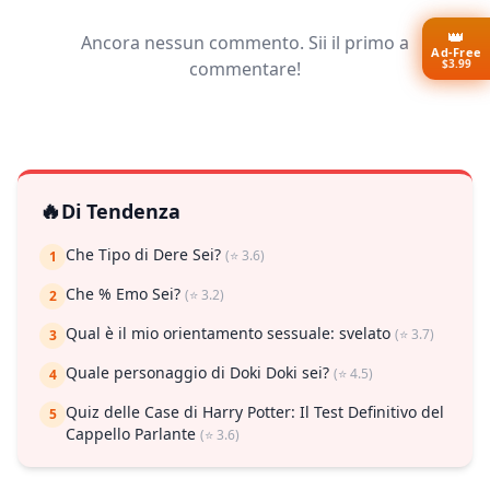
👑
Ancora nessun commento. Sii il primo a
Ad-Free
$3.99
commentare!
🔥
Di Tendenza
Che Tipo di Dere Sei?
(⭐ 3.6)
1
Che % Emo Sei?
(⭐ 3.2)
2
Qual è il mio orientamento sessuale: svelato
(⭐ 3.7)
3
Quale personaggio di Doki Doki sei?
(⭐ 4.5)
4
Quiz delle Case di Harry Potter: Il Test Definitivo del
5
Cappello Parlante
(⭐ 3.6)