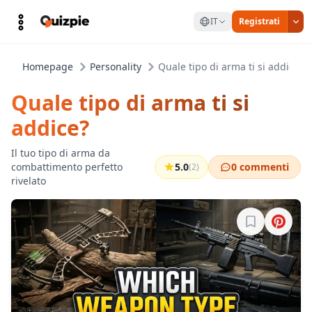
IT
Registrati
Homepage
Personality
Quale tipo di arma ti si addice?
Quale tipo di arma ti si
addice?
Il tuo tipo di arma da
combattimento perfetto
5.0
0 commenti
(2)
rivelato
Accedi per sa