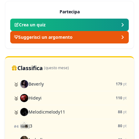
Partecipa
Crea un quiz
💡
Suggerisci un argomento
Classifica
(questo mese)
Beverly
🥇
179
pt
Hideyi
🥈
110
pt
Melodicmelody11
🥉
88
pt
J3
80
pt
#4