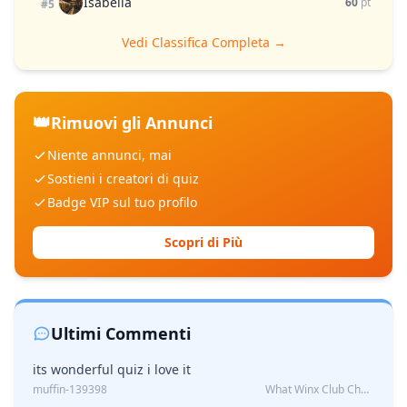
Isabella
60
pt
#5
Vedi Classifica Completa →
👑
Rimuovi gli Annunci
Niente annunci, mai
Sostieni i creatori di quiz
Badge VIP sul tuo profilo
Scopri di Più
Ultimi Commenti
its wonderful quiz i love it
muffin-139398
What Winx Club Character Are You?