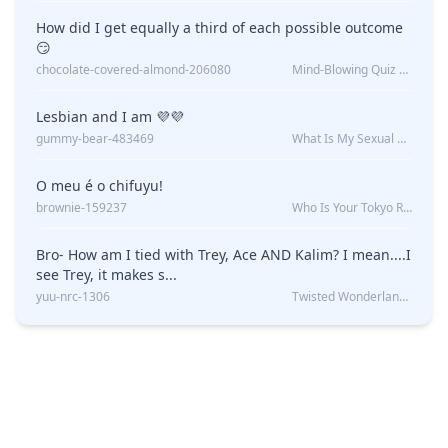
How did I get equally a third of each possible outcome
😏
chocolate-covered-almond-206080
Mind-Blowing Quiz Reveals: Will I Be Alone Forever?
Lesbian and I am 💜💜
gummy-bear-483469
What Is My Sexual Orientation: Uncovered
O meu é o chifuyu!
brownie-159237
Who Is Your Tokyo Revengers Boyfriend?
Bro- How am I tied with Trey, Ace AND Kalim? I mean....I
see Trey, it makes s...
yuu-nrc-1306
Twisted Wonderland Kin Quiz