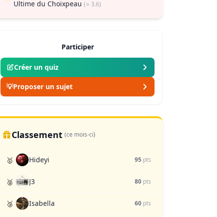
Ultime du Choixpeau
(⭐ 3.6)
Participer
Créer un quiz
💡
Proposer un sujet
Classement
(ce mois-ci)
Hideyi
🥇
95
pts
J3
🥈
80
pts
Isabella
🥉
60
pts