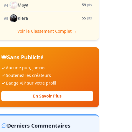
Maya
59
pts
#4
Kiera
55
pts
#5
Voir le Classement Complet →
👑
Sans Publicité
Aucune pub, jamais
Soutenez les créateurs
Badge VIP sur votre profil
En Savoir Plus
Derniers Commentaires