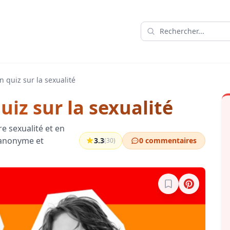
n quiz sur la sexualité
uiz sur la sexualité
re sexualité et en
 anonyme et
3.3
0 commentaires
(30)
Connectez-vous po