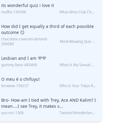
its wonderful quiz i love it
muffin-139398
What Winx Club Character Are You?
How did I get equally a third of each possible
outcome 😏
chocolate-covered-almond-
Mind-Blowing Quiz Reveals: Will I Be Alone Forever?
206080
Lesbian and I am 💜💜
gummy-bear-483469
What Is My Sexual Orientation: Uncovered
O meu é o chifuyu!
brownie-159237
Who Is Your Tokyo Revengers Boyfriend?
Bro- How am I tied with Trey, Ace AND Kalim? I
mean....I see Trey, it makes s...
yuu-nrc-1306
Twisted Wonderland Kin Quiz