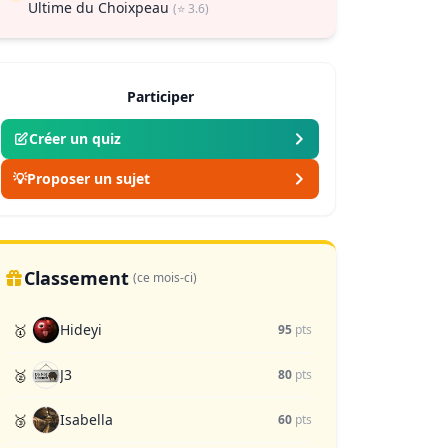
Ultime du Choixpeau
(⭐ 3.6)
Participer
Créer un quiz
💡
Proposer un sujet
Classement
(ce mois-ci)
Hideyi
🥇
95
pts
J3
🥈
80
pts
Isabella
🥉
60
pts