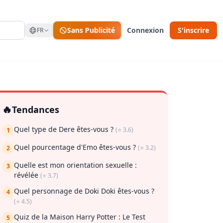
Sans Publicité
Connexion
S'inscrire
FR
🔥
Tendances
Quel type de Dere êtes-vous ?
(⭐ 3.6)
1
Quel pourcentage d'Emo êtes-vous ?
(⭐ 3.2)
2
Quelle est mon orientation sexuelle :
3
révélée
(⭐ 3.7)
ur enregistrer
Quel personnage de Doki Doki êtes-vous ?
4
(⭐ 4.5)
Quiz de la Maison Harry Potter : Le Test
5