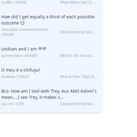
muffin-139398
What Winx Club Character Are You?
How did I get equally a third of each possible
outcome 😏
chocolate-covered-almond-
Mind-Blowing Quiz Reveals: Will I Be Alone Forever?
206080
Lesbian and I am 💜💜
gummy-bear-483469
What Is My Sexual Orientation: Uncovered
O meu é o chifuyu!
brownie-159237
Who Is Your Tokyo Revengers Boyfriend?
Bro- How am I tied with Trey, Ace AND Kalim? I
mean....I see Trey, it makes s...
yuu-nrc-1306
Twisted Wonderland Kin Quiz