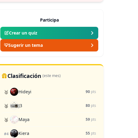
Participa
Crear un quiz
💡
Sugerir un tema
Clasificación
(este mes)
Hideyi
🥇
90
pts
J3
🥈
80
pts
Maya
🥉
59
pts
Kiera
55
pts
#4