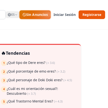
Sin Anuncios
Iniciar Sesión
Registrarse
ES
🔥
Tendencias
¿Qué tipo de Dere eres?
(⭐ 3.6)
1
¿Qué porcentaje de emo eres?
(⭐ 3.2)
2
 guardar
¿Qué personaje de Doki Doki eres?
(⭐ 4.5)
3
¿Cuál es mi orientación sexual?:
4
Descubierto
(⭐ 3.7)
¿Qué Trastorno Mental Eres?
(⭐ 4.3)
5