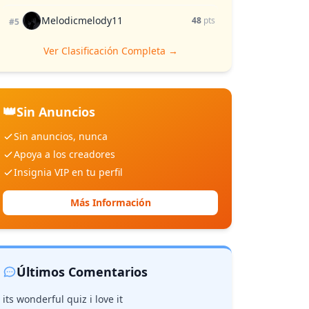
Melodicmelody11
48
pts
#5
Ver Clasificación Completa →
👑
Sin Anuncios
Sin anuncios, nunca
Apoya a los creadores
Insignia VIP en tu perfil
Más Información
Últimos Comentarios
its wonderful quiz i love it