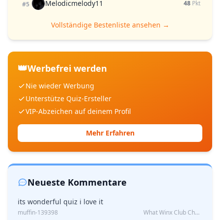
Melodicmelody11
48
Pkt
#5
Vollständige Bestenliste ansehen →
👑
Werbefrei werden
Nie wieder Werbung
Unterstütze Quiz-Ersteller
VIP-Abzeichen auf deinem Profil
Mehr Erfahren
Neueste Kommentare
its wonderful quiz i love it
muffin-139398
What Winx Club Character Are You?