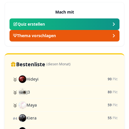
Mach mit
Quiz erstellen
💡
Thema vorschlagen
Bestenliste
(diesen Monat)
Hideyi
🥇
90
Pkt
J3
🥈
80
Pkt
Maya
🥉
59
Pkt
Kiera
55
Pkt
#4