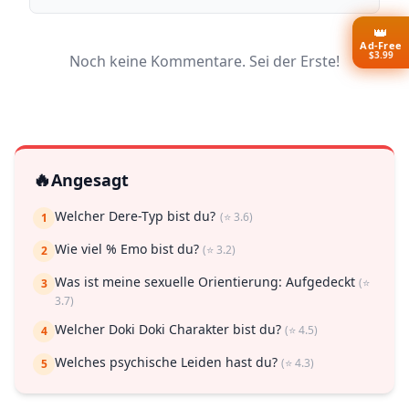
👑
Ad-Free
$3.99
Noch keine Kommentare. Sei der Erste!
🔥
Angesagt
Welcher Dere-Typ bist du?
(⭐ 3.6)
1
Wie viel % Emo bist du?
(⭐ 3.2)
2
Was ist meine sexuelle Orientierung: Aufgedeckt
(⭐
3
3.7)
Welcher Doki Doki Charakter bist du?
(⭐ 4.5)
4
Welches psychische Leiden hast du?
(⭐ 4.3)
5