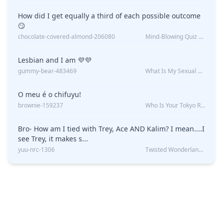
How did I get equally a third of each possible outcome
😏
chocolate-covered-almond-206080
Mind-Blowing Quiz Reveals: Will I Be Alone Forever?
Lesbian and I am 💜💜
gummy-bear-483469
What Is My Sexual Orientation: Uncovered
O meu é o chifuyu!
brownie-159237
Who Is Your Tokyo Revengers Boyfriend?
Bro- How am I tied with Trey, Ace AND Kalim? I mean....I
see Trey, it makes s...
yuu-nrc-1306
Twisted Wonderland Kin Quiz