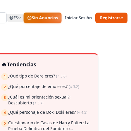
Sin Anuncios
Iniciar Sesión
Registrarse
ES
🔥
Tendencias
¿Qué tipo de Dere eres?
(⭐ 3.6)
1
¿Qué porcentaje de emo eres?
(⭐ 3.2)
2
¿Cuál es mi orientación sexual?:
 guardar
3
Descubierto
(⭐ 3.7)
¿Qué personaje de Doki Doki eres?
(⭐ 4.5)
4
Cuestionario de Casas de Harry Potter: La
5
Prueba Definitiva del Sombrero