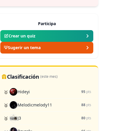
Seleccionador
(⭐ 3.6)
Participa
Crear un quiz
💡
Sugerir un tema
Clasificación
(este mes)
Hideyi
🥇
95
pts
Melodicmelody11
🥈
88
pts
J3
🥉
80
pts