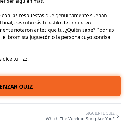
der ser alguien más.
Ve con las respuestas que genuinamente suenan
l final, descubrirás tu estilo de coqueteo
emente notaron antes que tú. ¿Quién sabe? Podrías
e, el bromista juguetón o la persona cuyo sonrisa
dice tu rizz.
ENZAR QUIZ
SIGUIENTE QUIZ
Which The Weeknd Song Are You?