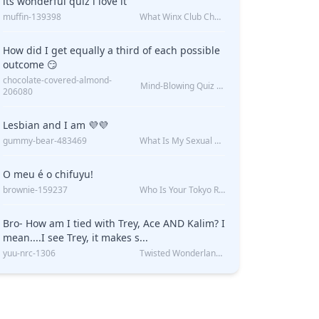
its wonderful quiz i love it
muffin-139398
What Winx Club Character Are You?
How did I get equally a third of each possible
outcome 😏
chocolate-covered-almond-
Mind-Blowing Quiz Reveals: Will I Be Alone Forever?
206080
Lesbian and I am 💜💜
gummy-bear-483469
What Is My Sexual Orientation: Uncovered
O meu é o chifuyu!
brownie-159237
Who Is Your Tokyo Revengers Boyfriend?
Bro- How am I tied with Trey, Ace AND Kalim? I
mean....I see Trey, it makes s...
yuu-nrc-1306
Twisted Wonderland Kin Quiz