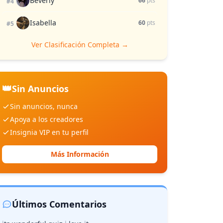
Beverly
66
pts
#4
Isabella
60
pts
#5
Ver Clasificación Completa →
👑
Sin Anuncios
Sin anuncios, nunca
Apoya a los creadores
Insignia VIP en tu perfil
Más Información
Últimos Comentarios