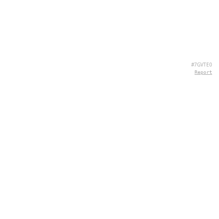
#7GVTE0
Report
CONTACTO