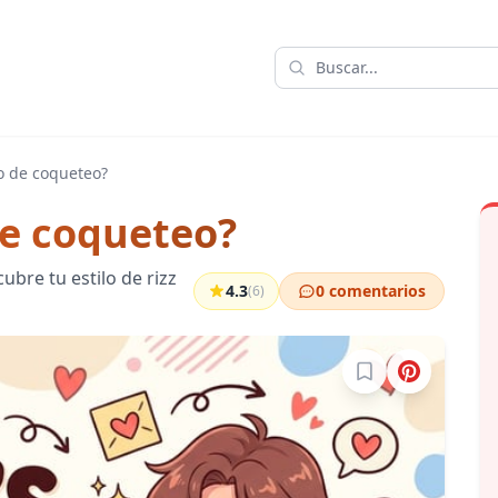
lo de coqueteo?
 de coqueteo?
bre tu estilo de rizz
4.3
0 comentarios
(6)
Inicia sesión para