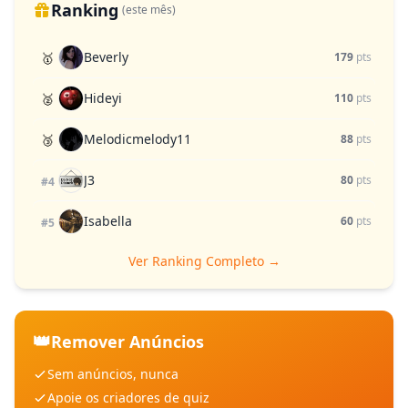
Ranking
(este mês)
Beverly
🥇
179
pts
Hideyi
🥈
110
pts
Melodicmelody11
🥉
88
pts
J3
80
pts
#4
Isabella
60
pts
#5
Ver Ranking Completo →
👑
Remover Anúncios
Sem anúncios, nunca
Apoie os criadores de quiz