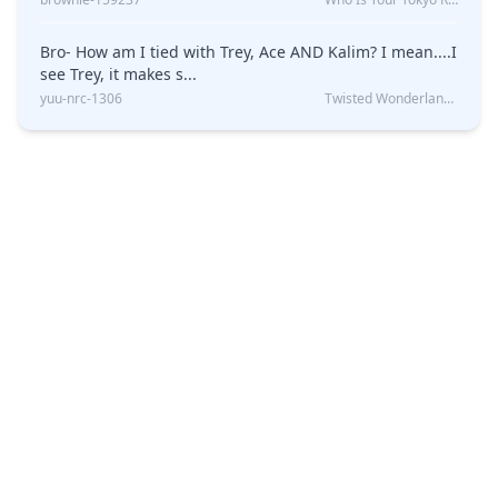
Bro- How am I tied with Trey, Ace AND Kalim? I mean....I
see Trey, it makes s...
yuu-nrc-1306
Twisted Wonderland Kin Quiz