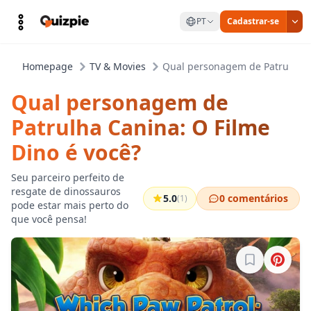
PT
Cadastrar-se
Homepage
TV & Movies
Qual personagem de Patrulha C
Qual personagem de
Patrulha Canina: O Filme
Dino é você?
Seu parceiro perfeito de
resgate de dinossauros
5.0
0 comentários
(1)
pode estar mais perto do
que você pensa!
Entre para sa