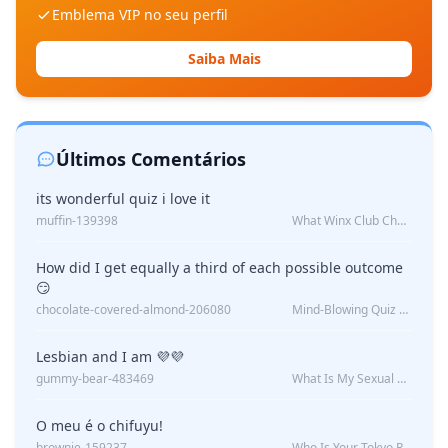
Emblema VIP no seu perfil
Saiba Mais
Últimos Comentários
its wonderful quiz i love it
muffin-139398
What Winx Club Character Are You?
How did I get equally a third of each possible outcome
😏
chocolate-covered-almond-206080
Mind-Blowing Quiz Reveals: Will I Be Alone Forever?
Lesbian and I am 💜💜
gummy-bear-483469
What Is My Sexual Orientation: Uncovered
O meu é o chifuyu!
brownie-159237
Who Is Your Tokyo Revengers Boyfriend?