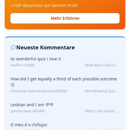
VIP-Abzeichen auf deinem Profil
Mehr Erfahren
Neueste Kommentare
its wonderful quiz i love it
muffin-139398
What Winx Club Character Are You?
How did I get equally a third of each possible outcome
😏
chocolate-covered-almond-206080
Mind-Blowing Quiz Reveals: Will I Be Alone Forever?
Lesbian and I am 💜💜
gummy-bear-483469
What Is My Sexual Orientation: Uncovered
O meu é o chifuyu!