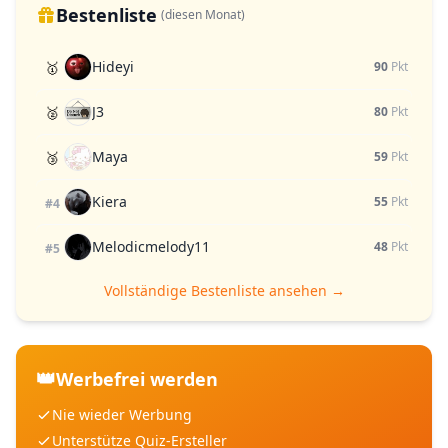
Bestenliste
(diesen Monat)
Hideyi
🥇
90
Pkt
J3
🥈
80
Pkt
Maya
🥉
59
Pkt
Kiera
55
Pkt
#4
Melodicmelody11
48
Pkt
#5
Vollständige Bestenliste ansehen →
👑
Werbefrei werden
Nie wieder Werbung
Unterstütze Quiz-Ersteller