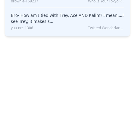
brownie-159237
Who Is Your Tokyo Revengers Boyfriend?
Bro- How am I tied with Trey, Ace AND Kalim? I mean....I
see Trey, it makes s...
yuu-nrc-1306
Twisted Wonderland Kin Quiz