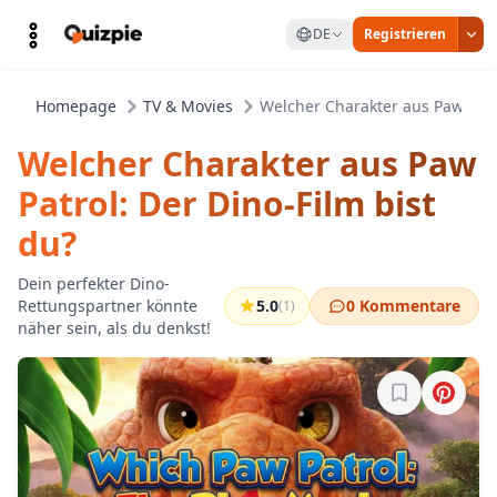
DE
Registrieren
Homepage
TV & Movies
Welcher Charakter aus Paw Patro
Welcher Charakter aus Paw
Patrol: Der Dino-Film bist
du?
Dein perfekter Dino-
Rettungspartner könnte
5.0
0 Kommentare
(1)
näher sein, als du denkst!
Melde dich a