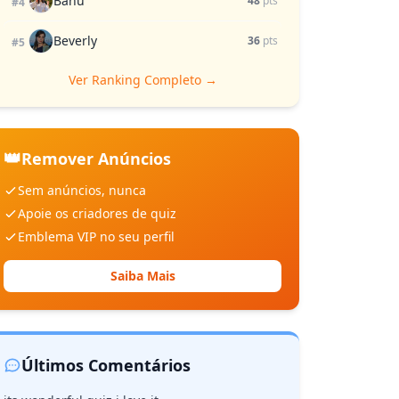
Banu
48
pts
#4
Beverly
36
pts
#5
Ver Ranking Completo →
👑
Remover Anúncios
Sem anúncios, nunca
Apoie os criadores de quiz
Emblema VIP no seu perfil
Saiba Mais
Últimos Comentários