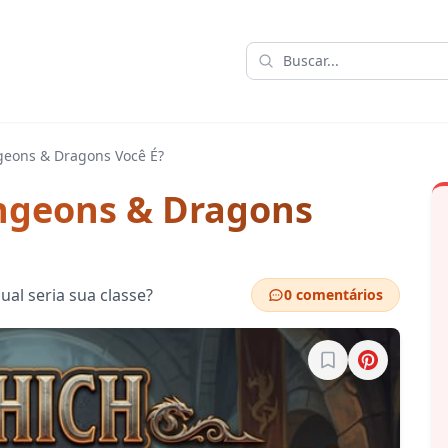
geons & Dragons Você É?
ngeons & Dragons
al seria sua classe?
0 comentários
Entre para salvar