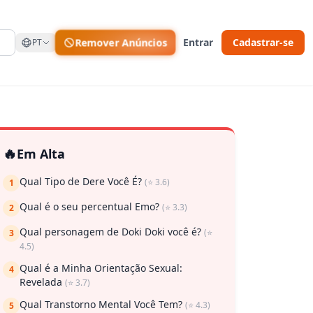
Remover Anúncios
Entrar
Cadastrar-se
PT
🔥
Em Alta
Qual Tipo de Dere Você É?
(⭐ 3.6)
1
Qual é o seu percentual Emo?
(⭐ 3.3)
2
Qual personagem de Doki Doki você é?
(⭐
3
4.5)
Qual é a Minha Orientação Sexual:
4
Revelada
(⭐ 3.7)
Qual Transtorno Mental Você Tem?
(⭐ 4.3)
5