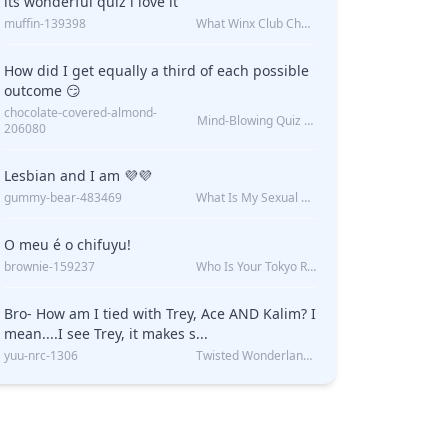
its wonderful quiz i love it
muffin-139398
What Winx Club Character Are You?
How did I get equally a third of each possible
outcome 😏
chocolate-covered-almond-
Mind-Blowing Quiz Reveals: Will I Be Alone Forever?
206080
Lesbian and I am 💜💜
gummy-bear-483469
What Is My Sexual Orientation: Uncovered
O meu é o chifuyu!
brownie-159237
Who Is Your Tokyo Revengers Boyfriend?
Bro- How am I tied with Trey, Ace AND Kalim? I
mean....I see Trey, it makes s...
yuu-nrc-1306
Twisted Wonderland Kin Quiz