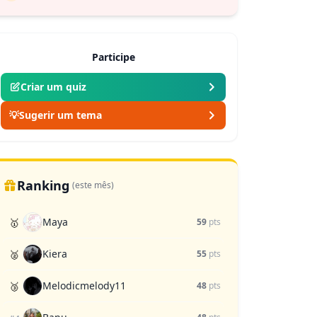
Participe
Criar um quiz
💡
Sugerir um tema
Ranking
(este mês)
Maya
🥇
59
pts
Kiera
🥈
55
pts
Melodicmelody11
🥉
48
pts