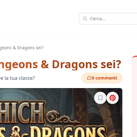
geons & Dragons sei?
ungeons & Dragons sei?
e la tua classe?
0 commenti
Accedi per salvare