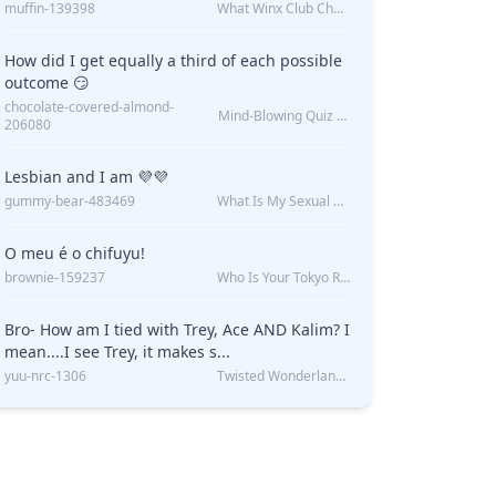
muffin-139398
What Winx Club Character Are You?
How did I get equally a third of each possible
outcome 😏
chocolate-covered-almond-
Mind-Blowing Quiz Reveals: Will I Be Alone Forever?
206080
Lesbian and I am 💜💜
gummy-bear-483469
What Is My Sexual Orientation: Uncovered
O meu é o chifuyu!
brownie-159237
Who Is Your Tokyo Revengers Boyfriend?
Bro- How am I tied with Trey, Ace AND Kalim? I
mean....I see Trey, it makes s...
yuu-nrc-1306
Twisted Wonderland Kin Quiz