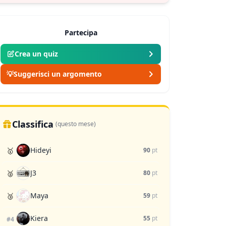
Partecipa
Crea un quiz
💡
Suggerisci un argomento
Classifica
(questo mese)
Hideyi
🥇
90
pt
J3
🥈
80
pt
Maya
🥉
59
pt
Kiera
55
pt
#4