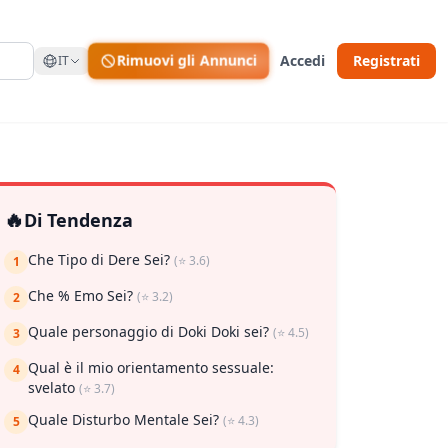
Rimuovi gli Annunci
Accedi
Registrati
IT
🔥
Di Tendenza
Che Tipo di Dere Sei?
(⭐ 3.6)
1
Che % Emo Sei?
(⭐ 3.2)
2
Quale personaggio di Doki Doki sei?
(⭐ 4.5)
3
Qual è il mio orientamento sessuale:
4
svelato
(⭐ 3.7)
Quale Disturbo Mentale Sei?
(⭐ 4.3)
5