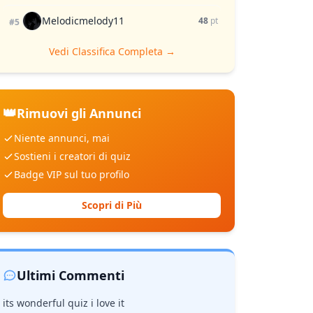
Melodicmelody11
48
pt
#5
Vedi Classifica Completa →
👑
Rimuovi gli Annunci
Niente annunci, mai
Sostieni i creatori di quiz
Badge VIP sul tuo profilo
Scopri di Più
Ultimi Commenti
its wonderful quiz i love it