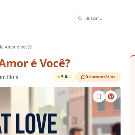
de Amor é Você?
 Amor é Você?
um filme
5.0
0 comentários
(4)
Entre para salvar