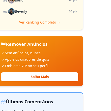
Banu
48
pts
#4
Beverly
36
pts
#5
Ver Ranking Completo →
👑
Remover Anúncios
Sem anúncios, nunca
Apoie os criadores de quiz
Emblema VIP no seu perfil
Saiba Mais
Últimos Comentários