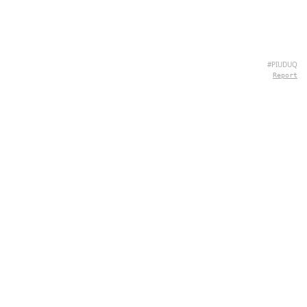
#PIUDUQ
Report
CONTATO
Chernivtsi, 58013, UA