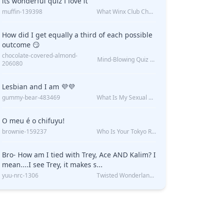
its wonderful quiz i love it
muffin-139398
What Winx Club Character Are You?
How did I get equally a third of each possible
outcome 😏
chocolate-covered-almond-
Mind-Blowing Quiz Reveals: Will I Be Alone Forever?
206080
Lesbian and I am 💜💜
gummy-bear-483469
What Is My Sexual Orientation: Uncovered
O meu é o chifuyu!
brownie-159237
Who Is Your Tokyo Revengers Boyfriend?
Bro- How am I tied with Trey, Ace AND Kalim? I
mean....I see Trey, it makes s...
yuu-nrc-1306
Twisted Wonderland Kin Quiz