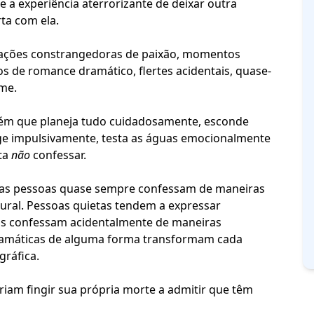
 a experiência aterrorizante de deixar outra
ta com ela.
tuações constrangedoras de paixão, momentos
ios de romance dramático,
flertes acidentais
, quase-
lme.
uém que planeja tudo cuidadosamente, esconde
ge impulsivamente, testa as águas emocionalmente
ta
não
confessar.
 as pessoas quase sempre confessam de maneiras
ral. Pessoas quietas tendem a expressar
as confessam acidentalmente de maneiras
ramáticas de alguma forma transformam cada
ráfica.
iam fingir sua própria morte a admitir que têm