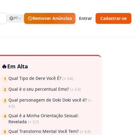
Remover Anúncios
Entrar
Cadastrar-se
PT
🔥
Em Alta
Qual Tipo de Dere Você É?
(⭐ 3.6)
1
Qual é o seu percentual Emo?
(⭐ 3.3)
2
Qual personagem de Doki Doki você é?
(⭐
3
4.5)
Qual é a Minha Orientação Sexual:
4
Revelada
(⭐ 3.7)
Qual Transtorno Mental Você Tem?
(⭐ 4.3)
5