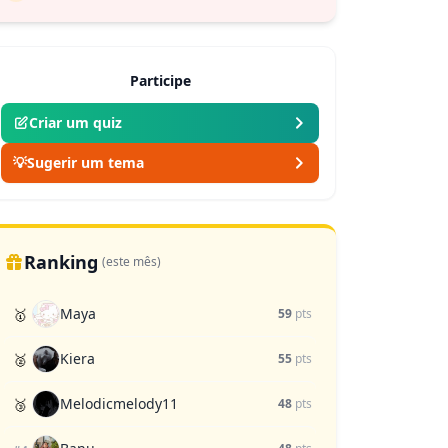
Participe
Criar um quiz
💡
Sugerir um tema
Ranking
(este mês)
Maya
🥇
59
pts
Kiera
🥈
55
pts
Melodicmelody11
🥉
48
pts