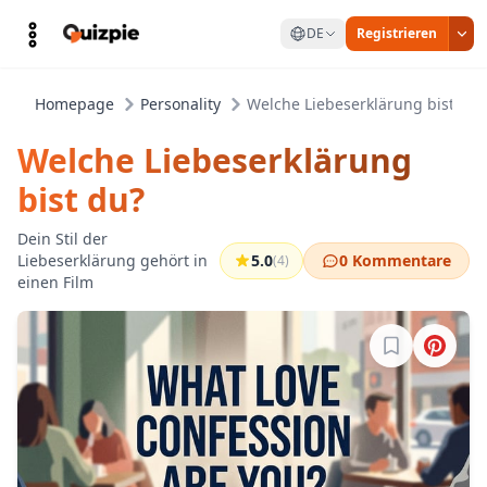
DE
Registrieren
Homepage
Personality
Welche Liebeserklärung bist du?
Welche Liebeserklärung
bist du?
Dein Stil der
Liebeserklärung gehört in
5.0
0 Kommentare
(4)
einen Film
Melde dich a