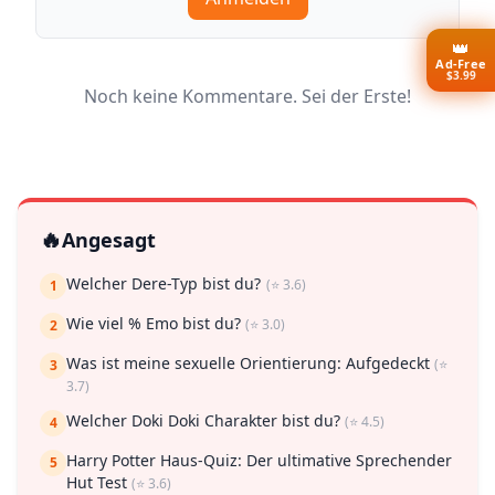
👑
Ad-Free
$3.99
Noch keine Kommentare. Sei der Erste!
🔥
Angesagt
Welcher Dere-Typ bist du?
(⭐ 3.6)
1
Wie viel % Emo bist du?
(⭐ 3.0)
2
Was ist meine sexuelle Orientierung: Aufgedeckt
(⭐
3
3.7)
Welcher Doki Doki Charakter bist du?
(⭐ 4.5)
4
Harry Potter Haus-Quiz: Der ultimative Sprechender
5
Hut Test
(⭐ 3.6)