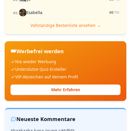
Isabella
60
Pkt
#5
Vollständige Bestenliste ansehen →
👑
Werbefrei werden
Nie wieder Werbung
Unterstütze Quiz-Ersteller
VIP-Abzeichen auf deinem Profil
Mehr Erfahren
Neueste Kommentare
Ahaahaaha bana jisung çıktı💚🐹