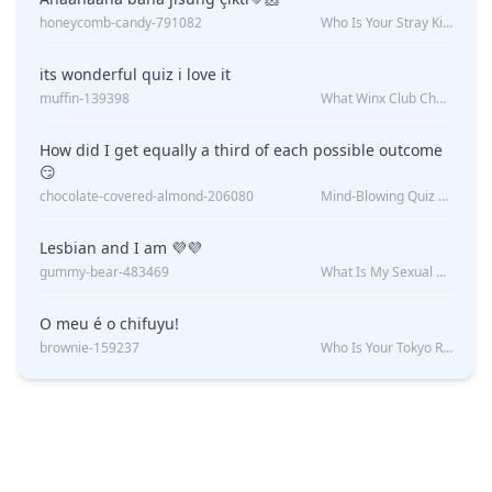
honeycomb-candy-791082
Who Is Your Stray Kids Boyfriend?
its wonderful quiz i love it
muffin-139398
What Winx Club Character Are You?
How did I get equally a third of each possible outcome
😏
chocolate-covered-almond-206080
Mind-Blowing Quiz Reveals: Will I Be Alone Forever?
Lesbian and I am 💜💜
gummy-bear-483469
What Is My Sexual Orientation: Uncovered
O meu é o chifuyu!
brownie-159237
Who Is Your Tokyo Revengers Boyfriend?