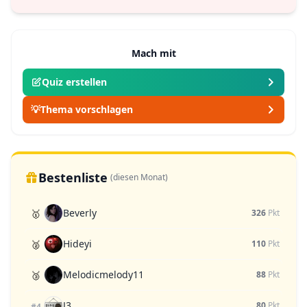
Mach mit
Quiz erstellen
💡
Thema vorschlagen
Bestenliste
(diesen Monat)
Beverly
🥇
326
Pkt
Hideyi
🥈
110
Pkt
Melodicmelody11
🥉
88
Pkt
J3
80
Pkt
#4