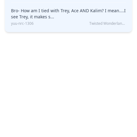
Bro- How am I tied with Trey, Ace AND Kalim? I mean....I
see Trey, it makes s...
yuu-nrc-1306
Twisted Wonderland Kin Quiz