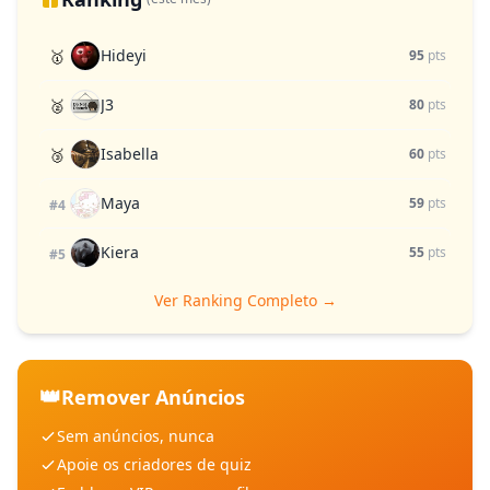
Hideyi
🥇
95
pts
J3
🥈
80
pts
Isabella
🥉
60
pts
Maya
59
pts
#4
Kiera
55
pts
#5
Ver Ranking Completo →
👑
Remover Anúncios
Sem anúncios, nunca
Apoie os criadores de quiz