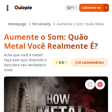
PT
Cadastrar-se
Homepage
Personality
Aumente o Som: Quão Metal Voc
Aumente o Som: Quão
Metal Você Realmente É?
Acha que você é metal?
Faça este quiz divertido e
3.5
0 comentários
(4)
descubra seu verdadeiro
nível!
Entre para sa