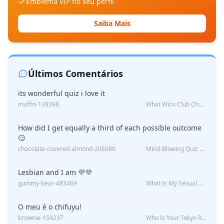
Emblema VIP no seu perfil
Saiba Mais
Últimos Comentários
its wonderful quiz i love it
muffin-139398
What Winx Club Character Are You?
How did I get equally a third of each possible outcome
😏
chocolate-covered-almond-206080
Mind-Blowing Quiz Reveals: Will I Be Alone Forever?
Lesbian and I am 💜💜
gummy-bear-483469
What Is My Sexual Orientation: Uncovered
O meu é o chifuyu!
brownie-159237
Who Is Your Tokyo Revengers Boyfriend?