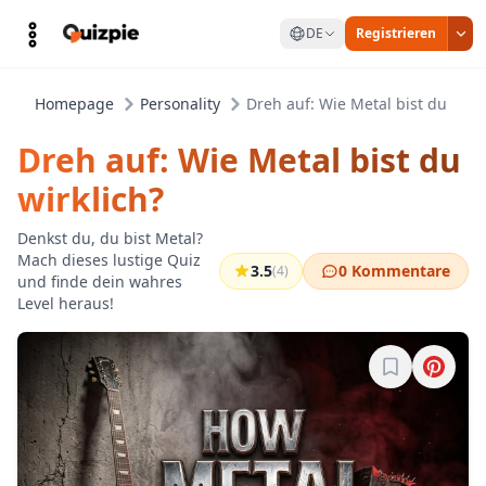
DE
Registrieren
Homepage
Personality
Dreh auf: Wie Metal bist du wirkl
Dreh auf: Wie Metal bist du
wirklich?
Denkst du, du bist Metal?
Mach dieses lustige Quiz
3.5
0 Kommentare
(4)
und finde dein wahres
Level heraus!
Melde dich a