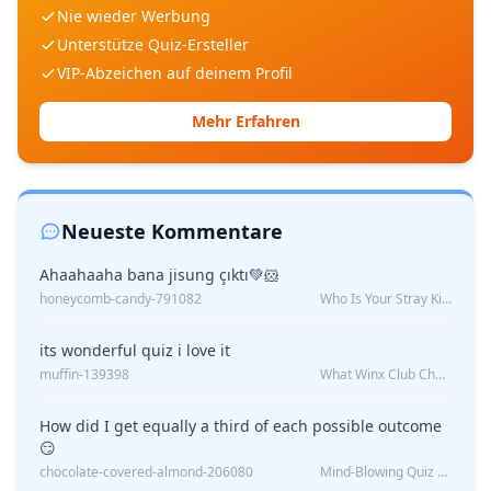
Nie wieder Werbung
Unterstütze Quiz-Ersteller
VIP-Abzeichen auf deinem Profil
Mehr Erfahren
Neueste Kommentare
Ahaahaaha bana jisung çıktı💚🐹
honeycomb-candy-791082
Who Is Your Stray Kids Boyfriend?
its wonderful quiz i love it
muffin-139398
What Winx Club Character Are You?
How did I get equally a third of each possible outcome
😏
chocolate-covered-almond-206080
Mind-Blowing Quiz Reveals: Will I Be Alone Forever?