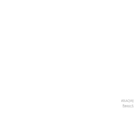
#I6AQWJ
Report