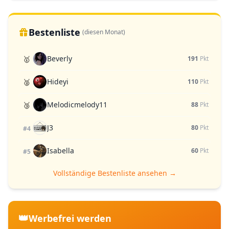
Bestenliste
(diesen Monat)
Beverly
🥇
191
Pkt
Hideyi
🥈
110
Pkt
Melodicmelody11
🥉
88
Pkt
J3
80
Pkt
#4
Isabella
60
Pkt
#5
Vollständige Bestenliste ansehen →
👑
Werbefrei werden