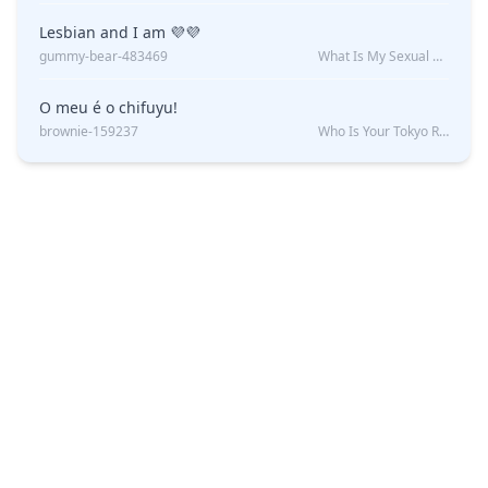
Lesbian and I am 💜💜
gummy-bear-483469
What Is My Sexual Orientation: Uncovered
O meu é o chifuyu!
brownie-159237
Who Is Your Tokyo Revengers Boyfriend?