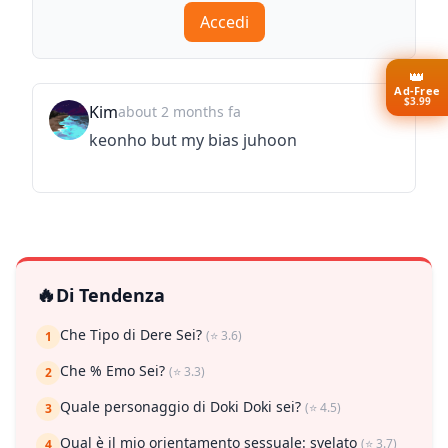
Accedi
👑
Ad-Free
$3.99
Kim
about 2 months fa
keonho but my bias juhoon
🔥
Di Tendenza
Che Tipo di Dere Sei?
(⭐ 3.6)
1
Che % Emo Sei?
(⭐ 3.3)
2
Quale personaggio di Doki Doki sei?
(⭐ 4.5)
3
Qual è il mio orientamento sessuale: svelato
(⭐ 3.7)
4