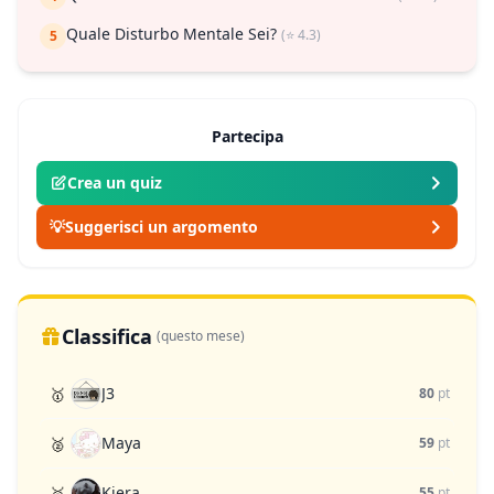
Quale Disturbo Mentale Sei?
(⭐ 4.3)
5
Partecipa
Crea un quiz
💡
Suggerisci un argomento
Classifica
(questo mese)
J3
🥇
80
pt
Maya
🥈
59
pt
Kiera
🥉
55
pt