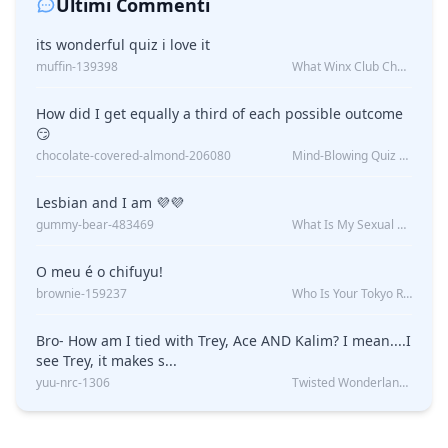
Ultimi Commenti
its wonderful quiz i love it
muffin-139398
What Winx Club Character Are You?
How did I get equally a third of each possible outcome
😏
chocolate-covered-almond-206080
Mind-Blowing Quiz Reveals: Will I Be Alone Forever?
Lesbian and I am 💜💜
gummy-bear-483469
What Is My Sexual Orientation: Uncovered
O meu é o chifuyu!
brownie-159237
Who Is Your Tokyo Revengers Boyfriend?
Bro- How am I tied with Trey, Ace AND Kalim? I mean....I
see Trey, it makes s...
yuu-nrc-1306
Twisted Wonderland Kin Quiz