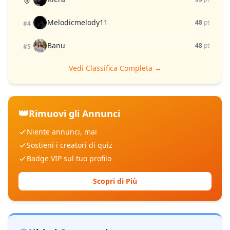
Melodicmelody11
48
pt
#4
Banu
48
pt
#5
Vedi Classifica Completa →
👑
Rimuovi gli Annunci
Niente annunci, mai
Sostieni i creatori di quiz
Badge VIP sul tuo profilo
Scopri di Più