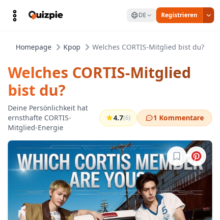
DE
Registrieren
Homepage
Kpop
Welches CORTIS-Mitglied bist du?
Welches CORTIS-Mitglied
bist du?
Deine Persönlichkeit hat
ernsthafte CORTIS-
4.7
1 Kommentare
(6)
Mitglied-Energie
Melde dich a