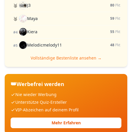
J3
🥈
80
Pkt
Maya
🥉
59
Pkt
Kiera
55
Pkt
#4
Melodicmelody11
48
Pkt
#5
Vollständige Bestenliste ansehen →
👑
Werbefrei werden
Nie wieder Werbung
Unterstütze Quiz-Ersteller
VIP-Abzeichen auf deinem Profil
Mehr Erfahren