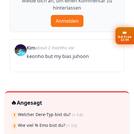
Melde dich an, um einen Kommentar zu
hinterlassen
Anmelden
👑
Ad-Free
$3.99
Kim
about 2 months vor
keonho but my bias juhoon
🔥
Angesagt
Welcher Dere-Typ bist du?
(⭐ 3.6)
1
Wie viel % Emo bist du?
(⭐ 3.2)
2