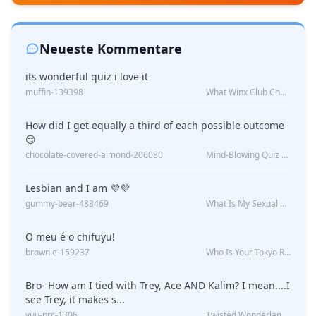
Neueste Kommentare
its wonderful quiz i love it
muffin-139398
What Winx Club Character Are You?
How did I get equally a third of each possible outcome
😏
chocolate-covered-almond-206080
Mind-Blowing Quiz Reveals: Will I Be Alone Forever?
Lesbian and I am 💜💜
gummy-bear-483469
What Is My Sexual Orientation: Uncovered
O meu é o chifuyu!
brownie-159237
Who Is Your Tokyo Revengers Boyfriend?
Bro- How am I tied with Trey, Ace AND Kalim? I mean....I
see Trey, it makes s...
yuu-nrc-1306
Twisted Wonderland Kin Quiz