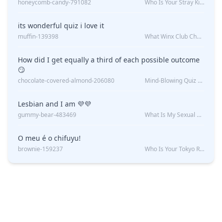
honeycomb-candy-791082
Who Is Your Stray Kids Boyfriend?
its wonderful quiz i love it
muffin-139398
What Winx Club Character Are You?
How did I get equally a third of each possible outcome
😏
chocolate-covered-almond-206080
Mind-Blowing Quiz Reveals: Will I Be Alone Forever?
Lesbian and I am 💜💜
gummy-bear-483469
What Is My Sexual Orientation: Uncovered
O meu é o chifuyu!
brownie-159237
Who Is Your Tokyo Revengers Boyfriend?