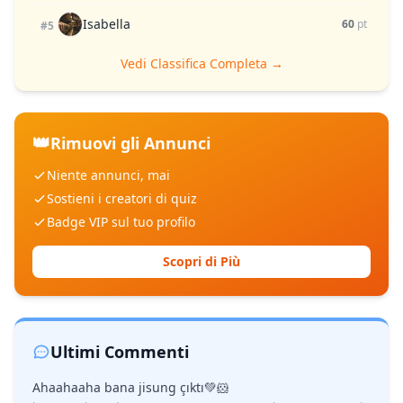
Isabella
60
pt
#5
Vedi Classifica Completa →
👑
Rimuovi gli Annunci
Niente annunci, mai
Sostieni i creatori di quiz
Badge VIP sul tuo profilo
Scopri di Più
Ultimi Commenti
Ahaahaaha bana jisung çıktı💚🐹