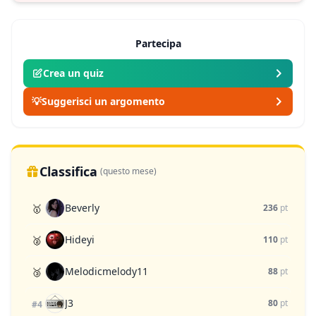
Partecipa
Crea un quiz
💡
Suggerisci un argomento
Classifica
(questo mese)
Beverly
🥇
236
pt
Hideyi
🥈
110
pt
Melodicmelody11
🥉
88
pt
J3
80
pt
#4