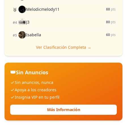
Melodicmelody11
🥉
88
pts
J3
80
pts
#4
Isabella
60
pts
#5
Ver Clasificación Completa →
👑
Sin Anuncios
Sin anuncios, nunca
Apoya a los creadores
Insignia VIP en tu perfil
Más Información