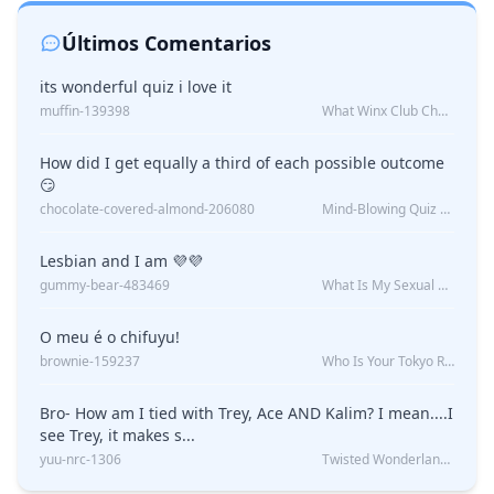
Últimos Comentarios
its wonderful quiz i love it
muffin-139398
What Winx Club Character Are You?
How did I get equally a third of each possible outcome
😏
chocolate-covered-almond-206080
Mind-Blowing Quiz Reveals: Will I Be Alone Forever?
Lesbian and I am 💜💜
gummy-bear-483469
What Is My Sexual Orientation: Uncovered
O meu é o chifuyu!
brownie-159237
Who Is Your Tokyo Revengers Boyfriend?
Bro- How am I tied with Trey, Ace AND Kalim? I mean....I
see Trey, it makes s...
yuu-nrc-1306
Twisted Wonderland Kin Quiz