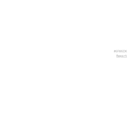
#6FM6DK
Report
SOBRE NOSOTROS
Hey there, we're QuizPie.com! We're all about