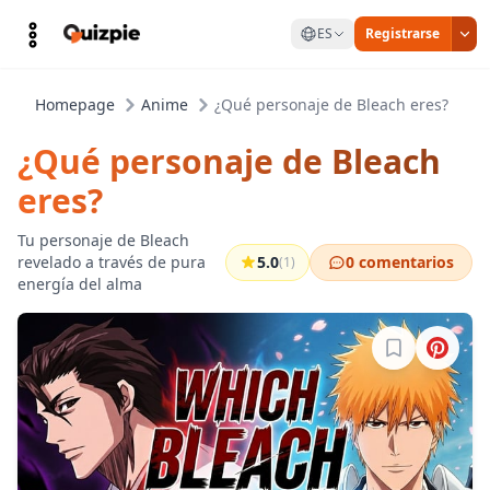
ES
Registrarse
Homepage
Anime
¿Qué personaje de Bleach eres?
¿Qué personaje de Bleach
eres?
Tu personaje de Bleach
revelado a través de pura
5.0
0 comentarios
(1)
energía del alma
Inicia sesión