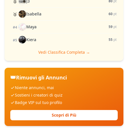
J3
🥈
80
pt
Isabella
🥉
60
pt
Maya
59
pt
#4
Kiera
55
pt
#5
Vedi Classifica Completa →
👑
Rimuovi gli Annunci
Niente annunci, mai
Sostieni i creatori di quiz
Badge VIP sul tuo profilo
Scopri di Più