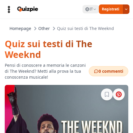
IT
Registrati
Homepage
Other
Quiz sui testi di The Weeknd
Quiz sui testi di The
Weeknd
Pensi di conoscere a memoria le canzoni
di The Weeknd? Metti alla prova la tua
0 commenti
conoscenza musicale!
Accedi per sa