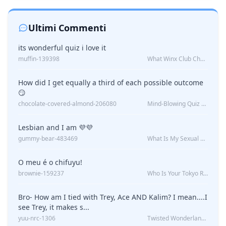
Ultimi Commenti
its wonderful quiz i love it
muffin-139398
What Winx Club Character Are You?
How did I get equally a third of each possible outcome
😏
chocolate-covered-almond-206080
Mind-Blowing Quiz Reveals: Will I Be Alone Forever?
Lesbian and I am 💜💜
gummy-bear-483469
What Is My Sexual Orientation: Uncovered
O meu é o chifuyu!
brownie-159237
Who Is Your Tokyo Revengers Boyfriend?
Bro- How am I tied with Trey, Ace AND Kalim? I mean....I
see Trey, it makes s...
yuu-nrc-1306
Twisted Wonderland Kin Quiz