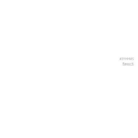
#3YHHMS
Report
CHI SIAMO