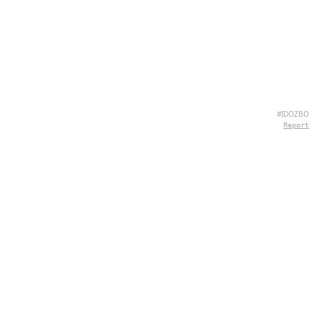
#IDOZBO
Report
CHI SIAMO
Hey there, we're QuizPie.com! We're all about