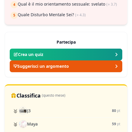
Qual è il mio orientamento sessuale: svelato
(⭐ 3.7)
4
Quale Disturbo Mentale Sei?
(⭐ 4.3)
5
Partecipa
Crea un quiz
💡
Suggerisci un argomento
Classifica
(questo mese)
J3
🥇
80
pt
Maya
🥈
59
pt