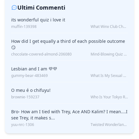
Ultimi Commenti
its wonderful quiz i love it
muffin-139398
What Winx Club Character Are You?
How did I get equally a third of each possible outcome
😏
chocolate-covered-almond-206080
Mind-Blowing Quiz Reveals: Will I Be Alone Forever?
Lesbian and I am 💜💜
gummy-bear-483469
What Is My Sexual Orientation: Uncovered
O meu é o chifuyu!
brownie-159237
Who Is Your Tokyo Revengers Boyfriend?
Bro- How am I tied with Trey, Ace AND Kalim? I mean....I
see Trey, it makes s...
yuu-nrc-1306
Twisted Wonderland Kin Quiz