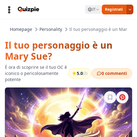
IT
Registrati
Homepage
Personality
Il tuo personaggio è un Mary Su
Il tuo personaggio è un
Mary Sue?
È ora di scoprire se il tuo OC è
iconico o pericolosamente
5.0
0 commenti
(2)
potente
Accedi per sa