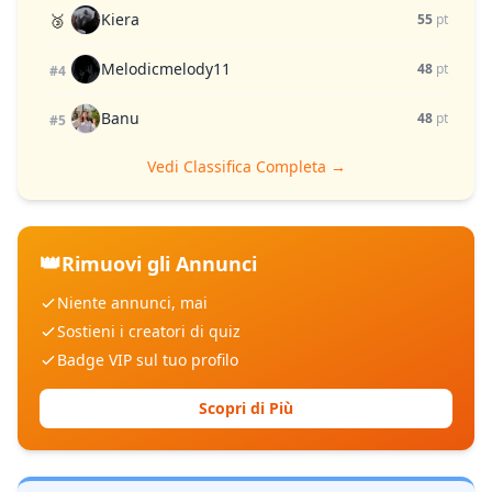
Kiera
🥉
55
pt
Melodicmelody11
48
pt
#4
Banu
48
pt
#5
Vedi Classifica Completa →
👑
Rimuovi gli Annunci
Niente annunci, mai
Sostieni i creatori di quiz
Badge VIP sul tuo profilo
Scopri di Più