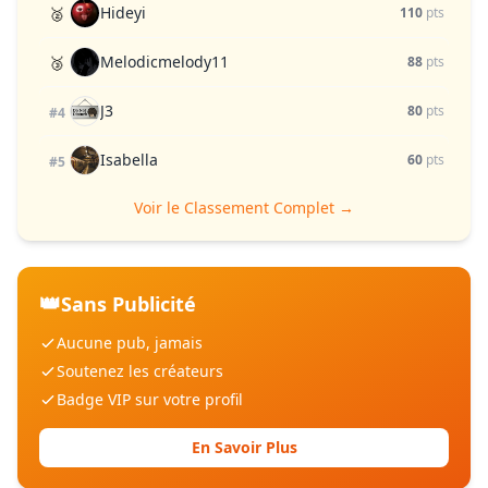
Hideyi
🥈
110
pts
Melodicmelody11
🥉
88
pts
J3
80
pts
#4
Isabella
60
pts
#5
Voir le Classement Complet →
👑
Sans Publicité
Aucune pub, jamais
Soutenez les créateurs
Badge VIP sur votre profil
En Savoir Plus