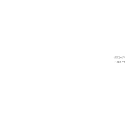
#BDJASV
Report
À PROPOS