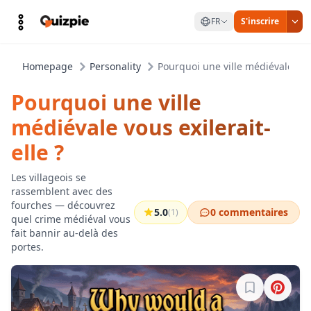
FR
S'inscrire
Homepage
Personality
Pourquoi une ville médiévale vous
Pourquoi une ville
médiévale vous exilerait-
elle ?
Les villageois se
rassemblent avec des
fourches — découvrez
5.0
0 commentaires
(1)
quel crime médiéval vous
fait bannir au-delà des
portes.
Connectez-vo