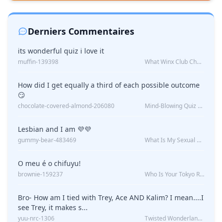
Derniers Commentaires
its wonderful quiz i love it
muffin-139398
What Winx Club Character Are You?
How did I get equally a third of each possible outcome
😏
chocolate-covered-almond-206080
Mind-Blowing Quiz Reveals: Will I Be Alone Forever?
Lesbian and I am 💜💜
gummy-bear-483469
What Is My Sexual Orientation: Uncovered
O meu é o chifuyu!
brownie-159237
Who Is Your Tokyo Revengers Boyfriend?
Bro- How am I tied with Trey, Ace AND Kalim? I mean....I
see Trey, it makes s...
yuu-nrc-1306
Twisted Wonderland Kin Quiz