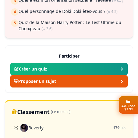
Quelle est mon orientation sexuelle : révélée
(⭐ 3.7)
3
Quel personnage de Doki Doki êtes-vous ?
(⭐ 4.5)
4
Quiz de la Maison Harry Potter : Le Test Ultime du
5
Choixpeau
(⭐ 3.6)
Participer
Créer un quiz
💡
Proposer un sujet
👑
Ad-Free
$3.99
Classement
(ce mois-ci)
Beverly
🥇
179
pts