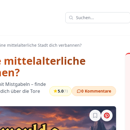
e mittelalterliche Stadt dich verbannen?
mittelalterliche
nen?
t Mistgabeln – finde
 dich über die Tore
5.0
0 Kommentare
(1)
Melde dich an, um