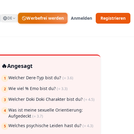
Werbefrei werden
Anmelden
Registrieren
DE
🔥
Angesagt
Welcher Dere-Typ bist du?
(⭐ 3.6)
1
Wie viel % Emo bist du?
(⭐ 3.3)
2
Welcher Doki Doki Charakter bist du?
(⭐ 4.5)
3
Was ist meine sexuelle Orientierung:
4
Aufgedeckt
(⭐ 3.7)
 zu speichern
Welches psychische Leiden hast du?
(⭐ 4.3)
5