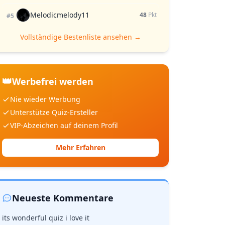
Melodicmelody11
48
Pkt
#5
Vollständige Bestenliste ansehen →
👑
Werbefrei werden
Nie wieder Werbung
Unterstütze Quiz-Ersteller
VIP-Abzeichen auf deinem Profil
Mehr Erfahren
Neueste Kommentare
its wonderful quiz i love it