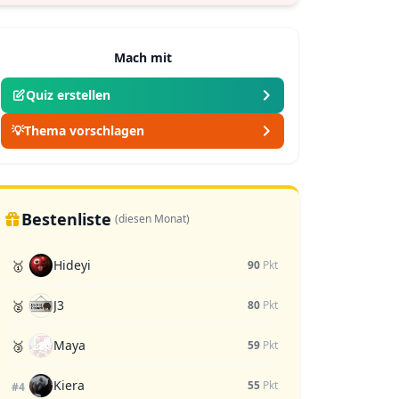
Mach mit
Quiz erstellen
💡
Thema vorschlagen
Bestenliste
(diesen Monat)
Hideyi
🥇
90
Pkt
J3
🥈
80
Pkt
Maya
🥉
59
Pkt
Kiera
55
Pkt
#4