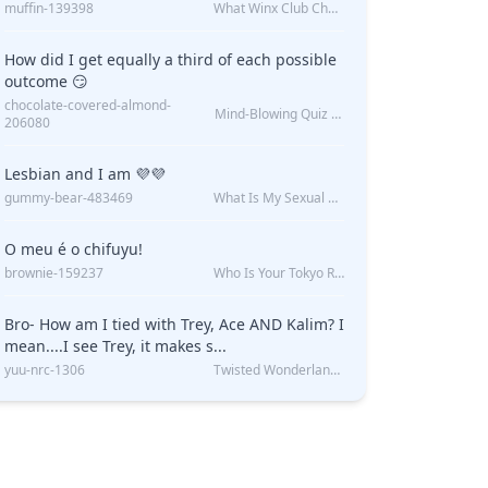
muffin-139398
What Winx Club Character Are You?
How did I get equally a third of each possible
outcome 😏
chocolate-covered-almond-
Mind-Blowing Quiz Reveals: Will I Be Alone Forever?
206080
Lesbian and I am 💜💜
gummy-bear-483469
What Is My Sexual Orientation: Uncovered
O meu é o chifuyu!
brownie-159237
Who Is Your Tokyo Revengers Boyfriend?
Bro- How am I tied with Trey, Ace AND Kalim? I
mean....I see Trey, it makes s...
yuu-nrc-1306
Twisted Wonderland Kin Quiz