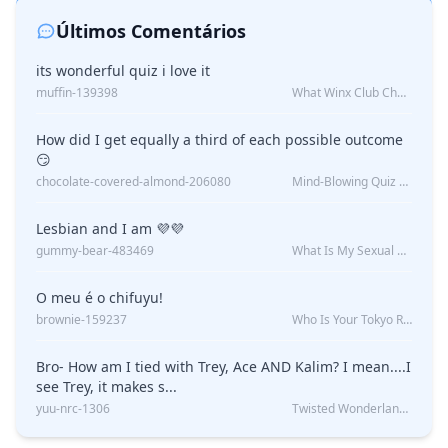
Últimos Comentários
its wonderful quiz i love it
muffin-139398
What Winx Club Character Are You?
How did I get equally a third of each possible outcome
😏
chocolate-covered-almond-206080
Mind-Blowing Quiz Reveals: Will I Be Alone Forever?
Lesbian and I am 💜💜
gummy-bear-483469
What Is My Sexual Orientation: Uncovered
O meu é o chifuyu!
brownie-159237
Who Is Your Tokyo Revengers Boyfriend?
Bro- How am I tied with Trey, Ace AND Kalim? I mean....I
see Trey, it makes s...
yuu-nrc-1306
Twisted Wonderland Kin Quiz