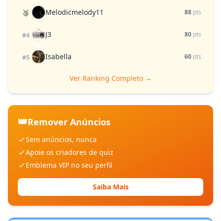
Melodicmelody11
🥉
88
pts
J3
80
pts
#4
Isabella
60
pts
#5
Ver Ranking Completo →
👑
Remover Anúncios
Sem anúncios, nunca
Apoie os criadores de quiz
Emblema VIP no seu perfil
Saiba Mais