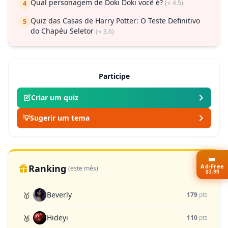
Qual personagem de Doki Doki você é?
(⭐ 4.5)
4
Quiz das Casas de Harry Potter: O Teste Definitivo
5
do Chapéu Seletor
(⭐ 3.6)
Participe
Criar um quiz
💡
Sugerir um tema
👑
Ranking
Ad-Free
(este mês)
$3.99
Beverly
🥇
179
pts
Hideyi
🥈
110
pts