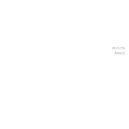
#KU32YN
Report
SOBRE NÓS
Hey there, we're QuizPie.com! We're all about