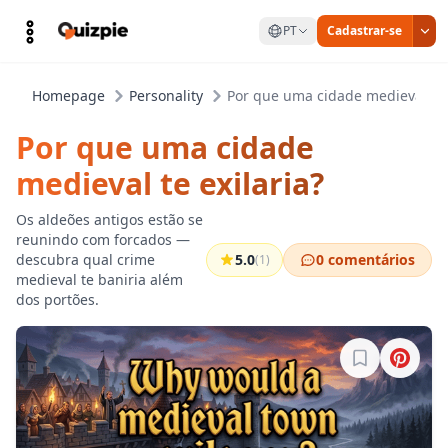
PT
Cadastrar-se
Homepage
Personality
Por que uma cidade medieval te e
Por que uma cidade
medieval te exilaria?
Os aldeões antigos estão se
reunindo com forcados —
descubra qual crime
5.0
0 comentários
(1)
medieval te baniria além
dos portões.
Entre para sa