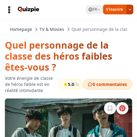
FR
S'inscrire
Homepage
TV & Movies
Quel personnage de la classe de
Quel personnage de la
classe des héros faibles
êtes-vous ?
Votre énergie de classe
de héros faible est en
5.0
0 commentaires
(3)
réalité intimidante
Connectez-vo