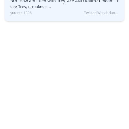
Bro- How am I tied with Trey, Ace AND Kalim? I mean....I
see Trey, it makes s...
yuu-nrc-1306
Twisted Wonderland Kin Quiz