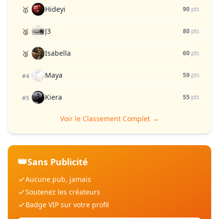
Hideyi
🥇
90
pts
J3
🥈
80
pts
Isabella
🥉
60
pts
Maya
59
pts
#4
Kiera
55
pts
#5
Voir le Classement Complet →
👑
Sans Publicité
Aucune pub, jamais
Soutenez les créateurs
Badge VIP sur votre profil