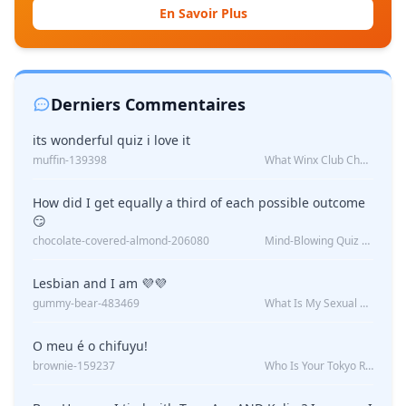
En Savoir Plus
Derniers Commentaires
its wonderful quiz i love it
muffin-139398
What Winx Club Character Are You?
How did I get equally a third of each possible outcome
😏
chocolate-covered-almond-206080
Mind-Blowing Quiz Reveals: Will I Be Alone Forever?
Lesbian and I am 💜💜
gummy-bear-483469
What Is My Sexual Orientation: Uncovered
O meu é o chifuyu!
brownie-159237
Who Is Your Tokyo Revengers Boyfriend?