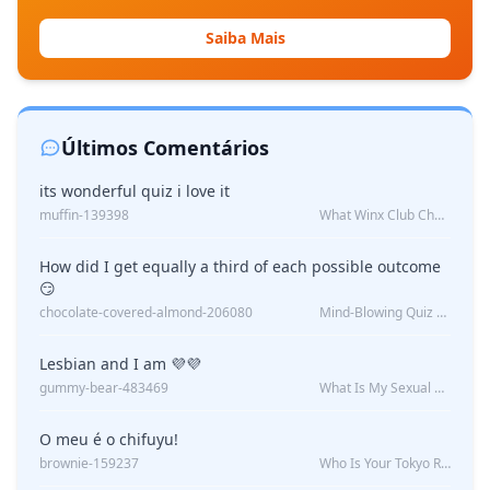
Saiba Mais
Últimos Comentários
its wonderful quiz i love it
muffin-139398
What Winx Club Character Are You?
How did I get equally a third of each possible outcome
😏
chocolate-covered-almond-206080
Mind-Blowing Quiz Reveals: Will I Be Alone Forever?
Lesbian and I am 💜💜
gummy-bear-483469
What Is My Sexual Orientation: Uncovered
O meu é o chifuyu!
brownie-159237
Who Is Your Tokyo Revengers Boyfriend?