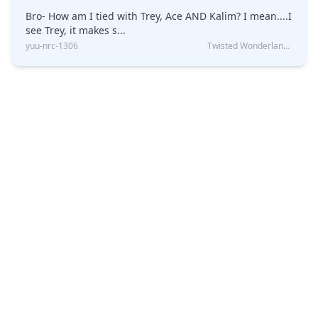
Bro- How am I tied with Trey, Ace AND Kalim? I mean....I
see Trey, it makes s...
yuu-nrc-1306
Twisted Wonderland Kin Quiz