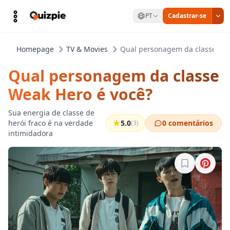
PT
Cadastrar-se
Homepage
TV & Movies
Qual personagem da classe Wea
Qual personagem da classe
Weak Hero é você?
Sua energia de classe de
herói fraco é na verdade
5.0
0 comentários
(3)
intimidadora
Entre para sa