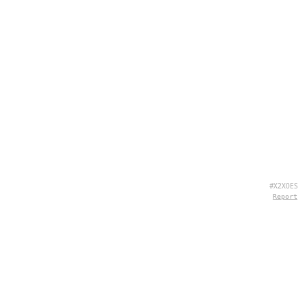
#X2X0ES
Report