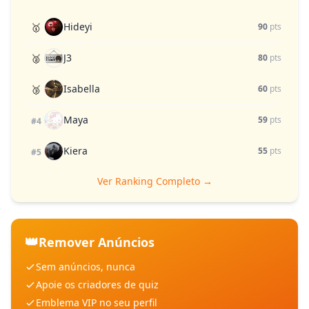
Hideyi
🥇
90
pts
J3
🥈
80
pts
Isabella
🥉
60
pts
Maya
59
pts
#4
Kiera
55
pts
#5
Ver Ranking Completo →
👑
Remover Anúncios
Sem anúncios, nunca
Apoie os criadores de quiz
Emblema VIP no seu perfil